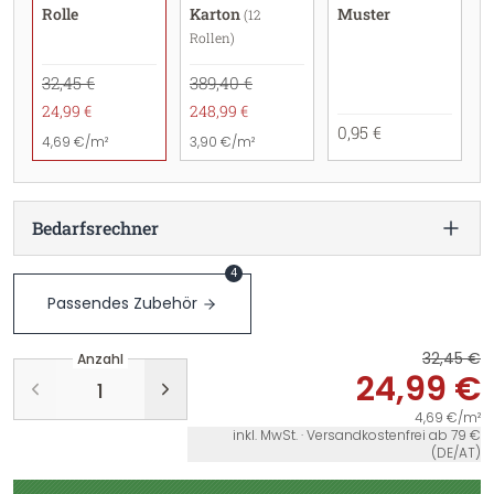
Rolle
Karton
Muster
(12
Rollen)
32,45 €
389,40 €
24,99 €
248,99 €
0,95 €
4,69 €/m²
3,90 €/m²
Bedarfsrechner
4
Passendes Zubehör
32,45 €
Anzahl
24,99 €
4,69 €/m²
inkl. MwSt. · Versandkostenfrei ab 79 €
(DE/AT)