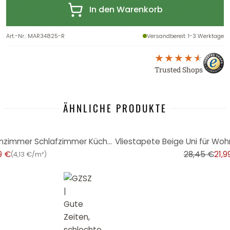
In den Warenkorb
Art.-Nr.
:
MAR34825-R
Versandbereit
: 1-3 Werktage
Trusted Shops
ÄHNLICHE PRODUKTE
-23%
Vliestapete Beige Uni für Wohnzimmer Schlafzimmer Küche marburg Tapete
9 €
28,45 €
21,9
(
4,13 €/m²
)