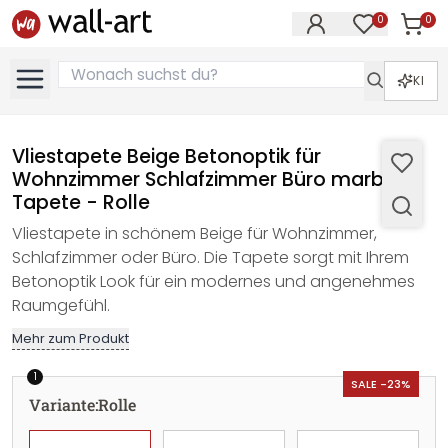
0
0
Artike
Artikel im M
KI
Vliestapete Beige Betonoptik für
Wohnzimmer Schlafzimmer Büro marburg
Tapete - Rolle
Vliestapete in schönem Beige für Wohnzimmer,
Schlafzimmer oder Büro. Die Tapete sorgt mit Ihrem
Betonoptik Look für ein modernes und angenehmes
Raumgefühl.
Mehr zum Produkt
1
SALE -23%
Variante
:
Rolle