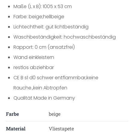
Maße (L x B): 1005 x 53 cm
Farbe: beige;hellbeige
Lichtechtheit: gut lichtbeständig
Waschbeständigkeit: hochwaschbeständig
Rapport: 0 cm (ansatzfrei)
Wand einkleistern
restlos abziehbar
CE B s1 d0 schwer entflammbar,keine
Rauche.,kein Abtropfen
Qualität Made in Germany
Farbe
beige
Material
Vliestapete