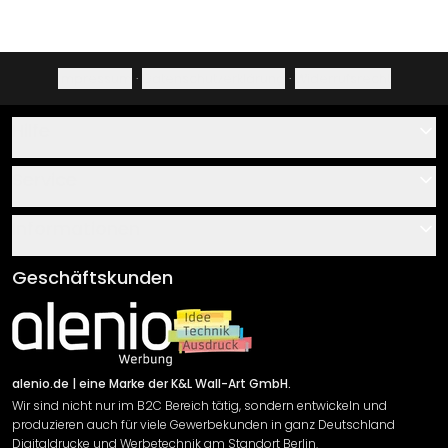
Impressum
·
Datenschutzerklärung
·
Widerrufsrecht
Hilfe
Kontakt
Service
Über uns
Gutscheine
Informationen
Fragen & Antworten
Klebe- und Montageanleitungen
AGB
Geschäftskunden
Material Übersicht
Impressum
Newsletter An-/Abmeldung
Versand & Zahlung
Sendungsverfolgung
Rücksendung
alenio.de
| eine Marke der K&L Wall-Art GmbH.
Wir sind nicht nur im B2C Bereich tätig, sondern entwickeln und
Widerrufsrecht
produzieren auch für viele Gewerbekunden in ganz Deutschland
Datenschutzerklärung
Digitaldrucke und Werbetechnik am Standort Berlin.