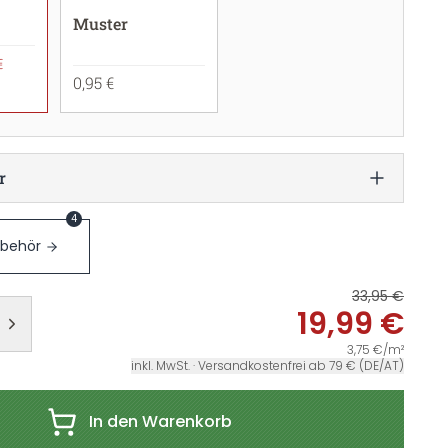
Muster
€
0,95 €
r
4
ubehör
33,95 €
19,99 €
3,75 €/m²
inkl. MwSt. · Versandkostenfrei ab 79 € (DE/AT)
In den Warenkorb