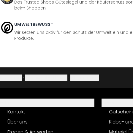
Das Trusted Shops Gütesiegel und der Käuferschutz sorg
beim Shoppen.
UMWELTBEWUSST
Wir setzen uns aktiv für den Schutz der Umwelt ein und 
Produkte.
Impressum
·
Datenschutzerklärung
·
Widerrufsrecht
Hilfe
Service
Kontakt
Gutschein
Über uns
Klebe- un
Fragen & Antworten
Material Ü