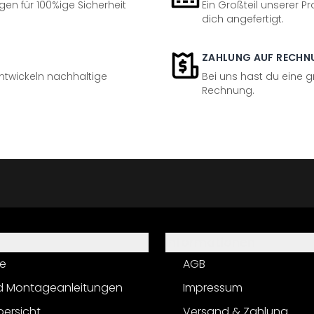
en für 100%ige Sicherheit
Ein Großteil unserer Pr
dich angefertigt.
ZAHLUNG AUF RECHN
entwickeln nachhaltige
Bei uns hast du eine 
Rechnung.
Informationen
e
AGB
d Montageanleitungen
Impressum
bersicht
Versand & Zahlung