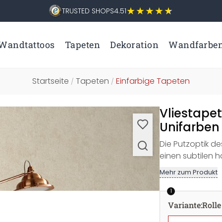
TRUSTED SHOPS
4.51
Wandtattoos
Tapeten
Dekoration
Wandfarbe
Startseite
Tapeten
Einfarbige Tapeten
/
/
Vliestape
Unifarben 
Die Putzoptik d
einen subtilen 
Mehr zum Produkt
1
Variante
:
Rolle