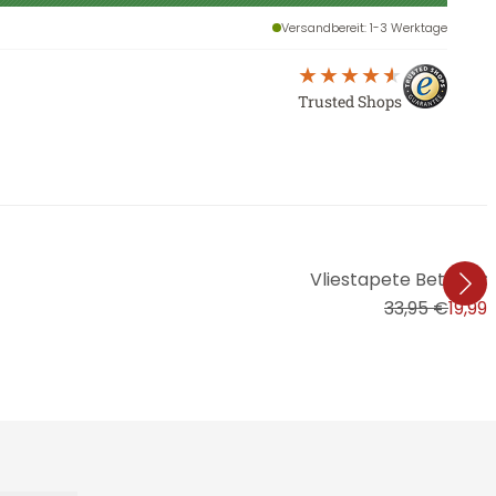
Versandbereit
: 1-3 Werktage
Trusted Shops
Vliestapete Betonpot
33,95 €
19,99