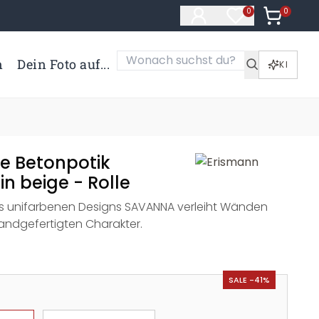
0
Artikel i
0
Artikel im Merk
n
Dein Foto auf...
KI
te Betonpotik
in beige - Rolle
es unifarbenen Designs SAVANNA verleiht Wänden
handgefertigten Charakter.
SALE -41%