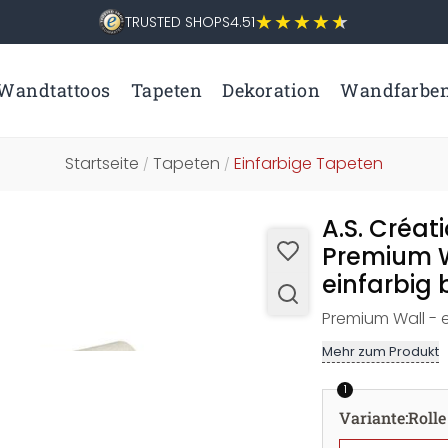
TRUSTED SHOPS
4.51
Wandtattoos
Tapeten
Dekoration
Wandfarbe
Startseite
Tapeten
Einfarbige Tapeten
/
/
A.S. Créat
Premium W
einfarbig 
Premium Wall - e
Mehr zum Produkt
1
Variante
:
Rolle