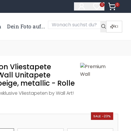
0
Artikel i
0
Artikel im Merk
n
Dein Foto auf...
KI
ion Vliestapete
all Unitapete
beige, metallic - Rolle
xklusive Vliestapeten by Wall Art!
SALE -23%