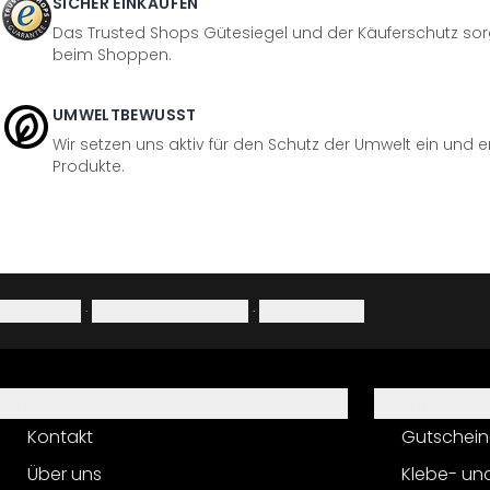
SICHER EINKAUFEN
Das Trusted Shops Gütesiegel und der Käuferschutz sorg
beim Shoppen.
UMWELTBEWUSST
Wir setzen uns aktiv für den Schutz der Umwelt ein und 
Produkte.
Impressum
·
Datenschutzerklärung
·
Widerrufsrecht
Hilfe
Service
Kontakt
Gutschein
Über uns
Klebe- un