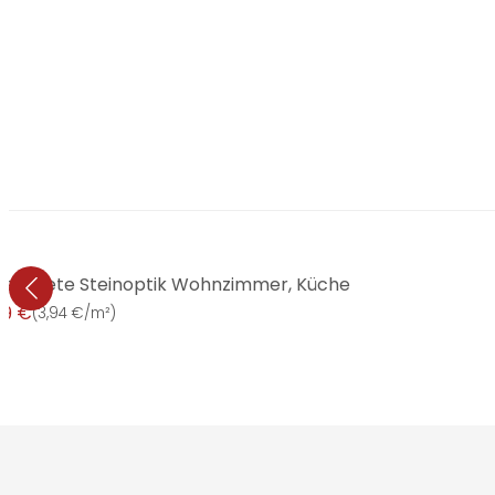
iestapete Steinoptik Wohnzimmer, Küche
99 €
(
3,94 €/m²
)