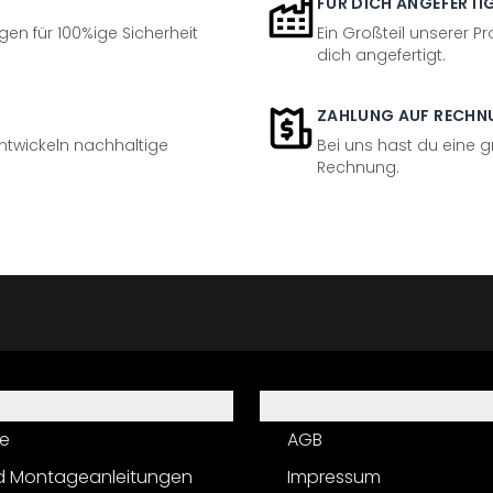
FÜR DICH ANGEFERTI
en für 100%ige Sicherheit
Ein Großteil unserer Pr
dich angefertigt.
ZAHLUNG AUF RECHN
entwickeln nachhaltige
Bei uns hast du eine 
Rechnung.
Informationen
e
AGB
d Montageanleitungen
Impressum