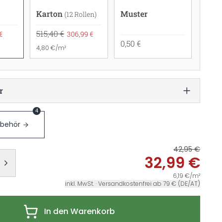
Karton
Muster
(12 Rollen)
515,40 €
€
306,99 €
0,50 €
4,80 €/m²
r
4
ubehör
42,95 €
32,99 €
6,19 €/m²
inkl. MwSt. · Versandkostenfrei ab 79 € (DE/AT)
In den Warenkorb