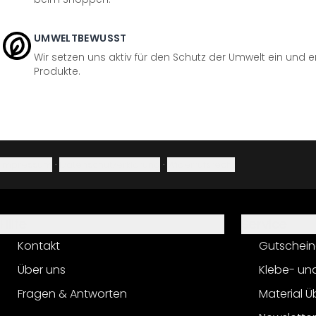
UMWELTBEWUSST
Wir setzen uns aktiv für den Schutz der Umwelt ein und 
Produkte.
Impressum
·
Datenschutzerklärung
·
Widerrufsrecht
Hilfe
Service
Kontakt
Gutschein
Über uns
Klebe- un
Fragen & Antworten
Material Ü