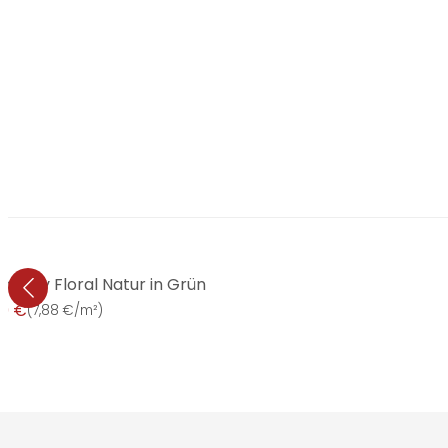
ttmotiv Floral Natur in Grün
99 €
(
7,88 €/m²
)