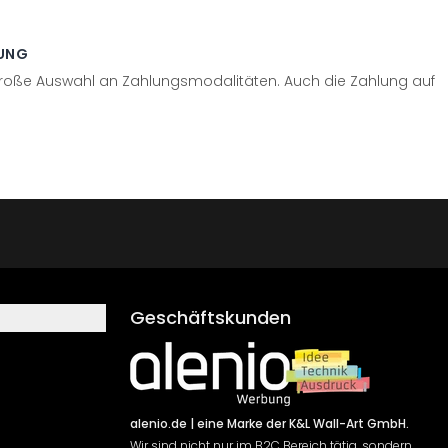
UNG
große Auswahl an Zahlungsmodalitäten. Auch die Zahlung auf
Geschäftskunden
alenio.de
| eine Marke der K&L Wall-Art GmbH.
Wir sind nicht nur im B2C Bereich tätig, sondern