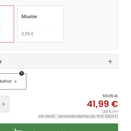
Muster
€
0,95 €
r
4
ubehör
59,95 €
41,99 €
7,88 €/m²
inkl. MwSt. · Versandkostenfrei ab 79 € (DE/AT)