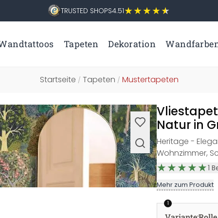
TRUSTED SHOPS
4.51
Wandtattoos
Tapeten
Dekoration
Wandfarbe
Startseite
Tapeten
Mustertapeten
/
/
Vliestape
Natur in G
Heritage - Elegan
Wohnzimmer, Sc
1
B
Mehr zum Produkt
1
Variante
:
Rolle