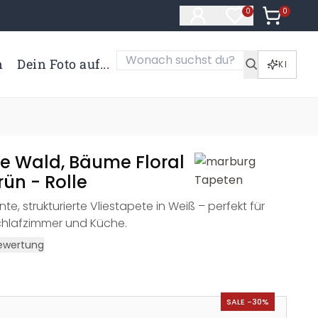
0
Artikel i
0
Artikel im Merk
n
Dein Foto auf...
KI
te Wald, Bäume Floral
rün - Rolle
te, strukturierte Vliestapete in Weiß – perfekt für
hlafzimmer und Küche.
ewertung
SALE -30%