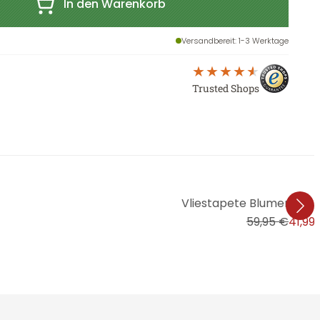
In den Warenkorb
Versandbereit
: 1-3 Werktage
Trusted Shops
Vliestapete Blumen, Blätt
59,95 €
41,99