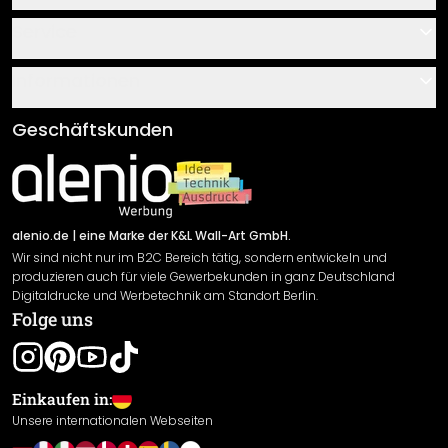
Kontakt
Service
Über uns
Gutscheine
Informationen
Fragen & Antworten
Klebe- und Montageanleitungen
AGB
Geschäftskunden
Material Übersicht
Impressum
Newsletter An-/Abmeldung
Versand & Zahlung
Sendungsverfolgung
Rücksendung
alenio.de
| eine Marke der K&L Wall-Art GmbH.
Wir sind nicht nur im B2C Bereich tätig, sondern entwickeln und
Widerrufsrecht
produzieren auch für viele Gewerbekunden in ganz Deutschland
Datenschutzerklärung
Digitaldrucke und Werbetechnik am Standort Berlin.
Folge uns
Gewährleistung
Leistungserklärung / CE-Zeichen
Cookie Einstellungen
Einkaufen in:
Unsere internationalen Webseiten