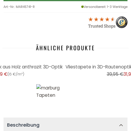
Art.-Nr.
:
MAR45741-R
Versandbereit
: 1-3 Werktage
Trusted Shops
ÄHNLICHE PRODUKTE
-20%
k aus Holz anthrazit 3D-Optik
99 €
39,95 €
31,
(
6 €/m²
)
Beschreibung