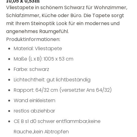
10,05 x 0,53m
Vliestapete in schönem Schwarz für Wohnzimmer,
Schlafzimmer, Küche oder Büro. Die Tapete sorgt
mit Ihrem Steinoptik Look für ein modernes und
angenehmes Raumgefühl.
Produktinformationen:
Material: Vliestapete
Maße (L x B): 1005 x 53 cm
Farbe: schwarz
Lichtechtheit: gut lichtbeständig
Rapport: 64/32 cm (versetzter Ans 64/32)
Wand einkleistern
restlos abziehbar
CE B s1 d0 schwer entflammbar,keine
Rauche.,kein Abtropfen