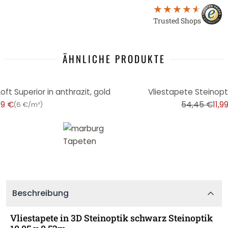
Trusted Shops
ÄHNLICHE PRODUKTE
-78%
ft Superior in anthrazit, gold
Vliestapete Steinopti
99 €
54,45 €
11,9
(
6 €/m²
)
Beschreibung
Vliestapete in 3D Steinoptik schwarz Steinoptik