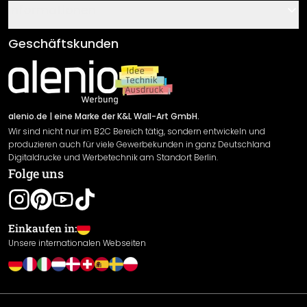
Gutscheine
Informationen
Fragen & Antworten
Klebe- und Montageanleitungen
AGB
Geschäftskunden
Material Übersicht
Impressum
Newsletter An-/Abmeldung
Versand & Zahlung
Sendungsverfolgung
Rücksendung
alenio.de
| eine Marke der K&L Wall-Art GmbH.
Wir sind nicht nur im B2C Bereich tätig, sondern entwickeln und
Widerrufsrecht
produzieren auch für viele Gewerbekunden in ganz Deutschland
Datenschutzerklärung
Digitaldrucke und Werbetechnik am Standort Berlin.
Folge uns
Gewährleistung
Leistungserklärung / CE-Zeichen
Cookie Einstellungen
Einkaufen in:
Unsere internationalen Webseiten