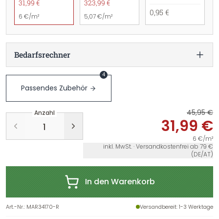
31,99 €
323,99 €
0,95 €
6 €/m²
5,07 €/m²
Bedarfsrechner
4
Passendes Zubehör
45,95 €
Anzahl
31,99 €
6 €/m²
inkl. MwSt. · Versandkostenfrei ab 79 €
(DE/AT)
In den Warenkorb
Art.-Nr.
:
MAR34170-R
Versandbereit
: 1-3 Werktage