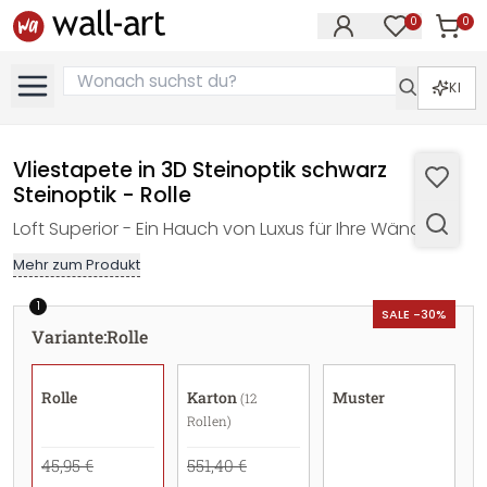
0
0
Artike
Artikel im M
KI
Vliestapete in 3D Steinoptik schwarz
Steinoptik - Rolle
Loft Superior - Ein Hauch von Luxus für Ihre Wände!
Mehr zum Produkt
1
SALE -30%
Variante
:
Rolle
Rolle
Karton
Muster
(12
Rollen)
45,95 €
551,40 €