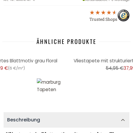
Trusted Shops
ÄHNLICHE PRODUKTE
-31%
rtes Blattmotiv grau Floral
Vliestapete mit strukturier
99 €
54,95 €
37,9
(
6 €/m²
)
Beschreibung