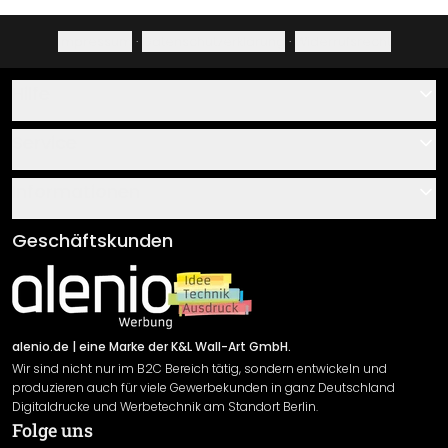
Impressum
·
Datenschutzerklärung
·
Widerrufsrecht
Hilfe
Kontakt
Service
Über uns
Gutscheine
Informationen
Fragen & Antworten
Klebe- und Montageanleitungen
AGB
Geschäftskunden
Material Übersicht
Impressum
Newsletter An-/Abmeldung
Versand & Zahlung
Sendungsverfolgung
Rücksendung
alenio.de
| eine Marke der K&L Wall-Art GmbH.
Wir sind nicht nur im B2C Bereich tätig, sondern entwickeln und
Widerrufsrecht
produzieren auch für viele Gewerbekunden in ganz Deutschland
Datenschutzerklärung
Digitaldrucke und Werbetechnik am Standort Berlin.
Folge uns
Gewährleistung