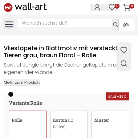
0
0
Artike
Artikel im M
KI
Vliestapete in Blattmotiv mit versteckten
Tieren grau, braun Floral - Rolle
Spirit of Jungle bringt die Dschungeltapete in die
eigenen Vier Wände!
Mehr zum Produkt
1
SALE -25%
Variante
:
Rolle
Rolle
Karton
Muster
(12
Rollen)