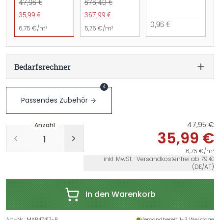
47,95 €
575,40 €
35,99 €
367,99 €
0,95 €
6,75 €/m²
5,76 €/m²
Bedarfsrechner
4
Passendes Zubehör
47,95 €
Anzahl
35,99 €
6,75 €/m²
inkl. MwSt. · Versandkostenfrei ab 79 €
(DE/AT)
In den Warenkorb
Art.-Nr.
:
MAR47417-R
Versandbereit
: 1-3 Werktage