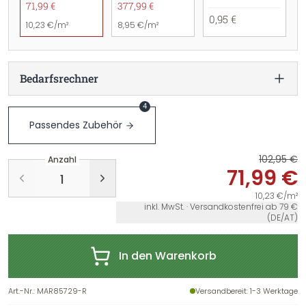
71,99 €
377,99 €
0,95 €
10,23 €/m²
8,95 €/m²
Bedarfsrechner
4
Passendes Zubehör
102,95 €
Anzahl
71,99 €
10,23 €/m²
inkl. MwSt. · Versandkostenfrei ab 79 €
(DE/AT)
In den Warenkorb
Art.-Nr.
:
MAR85729-R
Versandbereit
: 1-3 Werktage