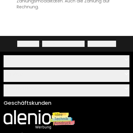
Zahlungsmodalitäten. Auch die Zahlung auf
Rechnung.
Impressum
·
Datenschutzerklärung
·
Widerrufsrecht
Hilfe
Kontakt
Service
Über uns
Gutscheine
Informationen
Fragen & Antworten
Klebe- und Montageanleitungen
AGB
Geschäftskunden
Material Übersicht
Impressum
Newsletter An-/Abmeldung
Versand & Zahlung
Sendungsverfolgung
Rücksendung