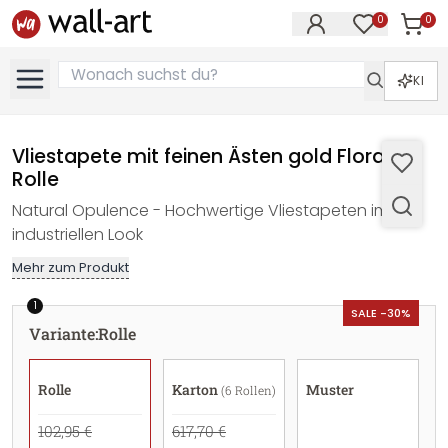
0
0
Artike
Artikel im M
KI
Vliestapete mit feinen Ästen gold Floral -
Rolle
Natural Opulence - Hochwertige Vliestapeten im
industriellen Look
Mehr zum Produkt
1
SALE -30%
Variante
:
Rolle
Rolle
Karton
Muster
(6 Rollen)
102,95 €
617,70 €