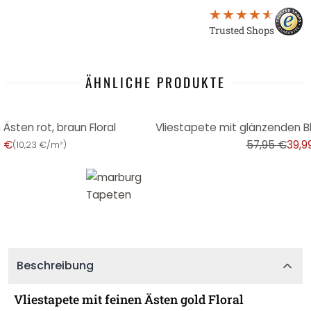
Trusted Shops
ÄHNLICHE PRODUKTE
-31%
Ästen rot, braun Floral
9 €
57,95 €
39,9
(
10,23 €/m²
)
Beschreibung
Vliestapete mit feinen Ästen gold Floral