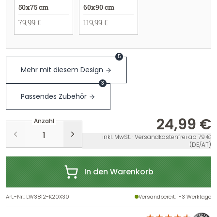
50x75 cm
60x90 cm
79,99 €
119,99 €
5
Mehr mit diesem Design
3
Passendes Zubehör
24,99 €
Anzahl
inkl. MwSt. · Versandkostenfrei ab 79 €
(DE/AT)
In den Warenkorb
Art.-Nr.
:
LW3812-K20X30
Versandbereit
: 1-3 Werktage