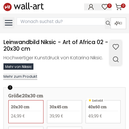
0
0
Artike
Artikel im M
KI
Leinwandbild Niksic - Art of Africa 02 -
20x30 cm
Hochwertiger Kunstdruck von Katarina Niksic.
Mehr von
Niksic
Mehr zum Produkt
1
Größe
:
20x30 cm
★
beliebt
20x30 cm
30x45 cm
40x60 cm
24,99 €
39,99 €
49,99 €