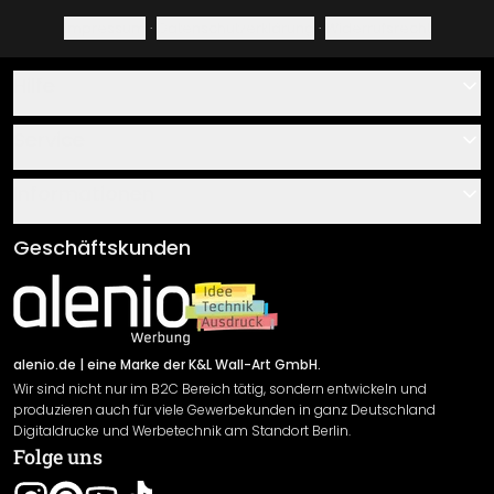
Impressum
·
Datenschutzerklärung
·
Widerrufsrecht
Hilfe
Kontakt
Service
Über uns
Gutscheine
Informationen
Fragen & Antworten
Klebe- und Montageanleitungen
AGB
Geschäftskunden
Material Übersicht
Impressum
Newsletter An-/Abmeldung
Versand & Zahlung
Sendungsverfolgung
Rücksendung
alenio.de
| eine Marke der K&L Wall-Art GmbH.
Wir sind nicht nur im B2C Bereich tätig, sondern entwickeln und
Widerrufsrecht
produzieren auch für viele Gewerbekunden in ganz Deutschland
Datenschutzerklärung
Digitaldrucke und Werbetechnik am Standort Berlin.
Folge uns
Gewährleistung