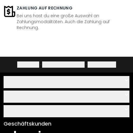
ZAHLUNG AUF RECHNUNG
Bei uns hast du eine große Auswahl an
Zahlungsmodalitäten. Auch die Zahlung auf
Rechnung.
Impressum
·
Datenschutzerklärung
·
Widerrufsrecht
Hilfe
Kontakt
Service
Über uns
Gutscheine
Informationen
Fragen & Antworten
Klebe- und Montageanleitungen
AGB
Geschäftskunden
Material Übersicht
Impressum