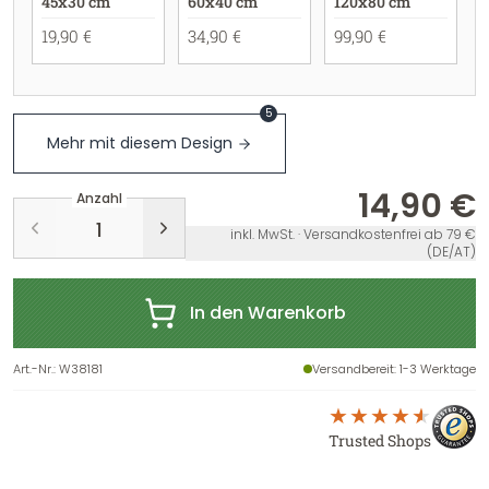
45x30 cm
60x40 cm
120x80 cm
19,90 €
34,90 €
99,90 €
5
Mehr mit diesem Design
14,90 €
Anzahl
inkl. MwSt. · Versandkostenfrei ab 79 €
(DE/AT)
In den Warenkorb
Art.-Nr.
:
W38181
Versandbereit
: 1-3 Werktage
Trusted Shops