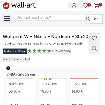
0
0
Artike
Artikel im M
KI
Wallprint W - Niksic - Nordsee - 30x20 cm
Hochwertiger Kunstdruck von Katarina Niksic.
1
Bewertung
Mehr von
Niksic
Mehr zum Produkt
1
Größe
:
30x20 cm
★
beliebt
80x50 cm
100x70 cm
30x20 cm
59,90 €
79,90 €
14,90 €