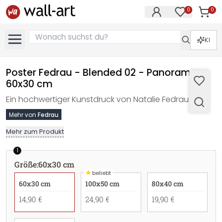
0
0
Artike
Artikel im M
KI
Poster Fedrau - Blended 02 - Panorama -
60x30 cm
Ein hochwertiger Kunstdruck von Natalie Fedrau.
Mehr von
Fedrau
Mehr zum Produkt
1
Größe
:
60x30 cm
★
beliebt
60x30 cm
100x50 cm
80x40 cm
14,90 €
24,90 €
19,90 €