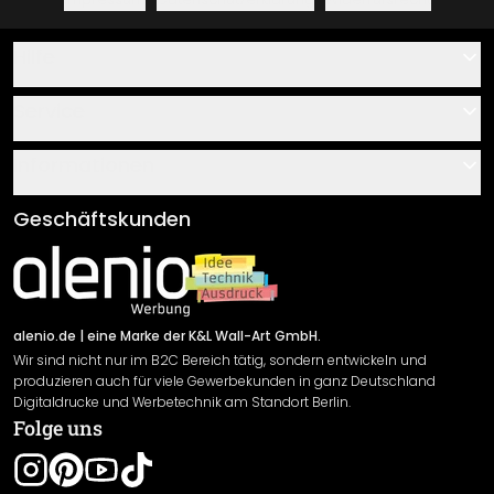
Hilfe
Kontakt
Service
Über uns
Gutscheine
Informationen
Fragen & Antworten
Klebe- und Montageanleitungen
AGB
Geschäftskunden
Material Übersicht
Impressum
Newsletter An-/Abmeldung
Versand & Zahlung
Sendungsverfolgung
Rücksendung
alenio.de
| eine Marke der K&L Wall-Art GmbH.
Wir sind nicht nur im B2C Bereich tätig, sondern entwickeln und
Widerrufsrecht
produzieren auch für viele Gewerbekunden in ganz Deutschland
Datenschutzerklärung
Digitaldrucke und Werbetechnik am Standort Berlin.
Folge uns
Gewährleistung
Leistungserklärung / CE-Zeichen