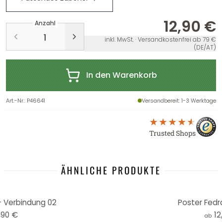
12,90 €
Anzahl
inkl. MwSt. · Versandkostenfrei ab 79 €
(DE/AT)
In den Warenkorb
Art.-Nr.
:
P46641
Versandbereit
: 1-3 Werktage
Trusted Shops
ÄHNLICHE PRODUKTE
- Verbindung 02
Poster Fedr
,90 €
12
ab