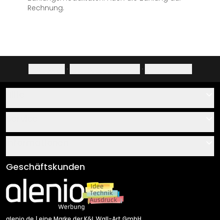
Rechnung.
Impressum
·
Datenschutzerklärung
·
Widerrufsrecht
Hilfe
Kontakt
Service
Über uns
Gutscheine
Informationen
Fragen & Antworten
Klebe- und Montageanleitungen
AGB
Geschäftskunden
Material Übersicht
Impressum
Newsletter An-/Abmeldung
Versand & Zahlung
Sendungsverfolgung
Rücksendung
alenio.de
| eine Marke der K&L Wall-Art GmbH.