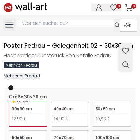
0
0
Artike
Artikel im M
KI
Poster Fedrau - Gelegenheit 02 - 30x30 cm
Hochwertiger Kunstdruck von Natalie Fedrau.
Mehr von
Fedrau
Mehr zum Produkt
1
Größe
:
30x30 cm
★
beliebt
30x30 cm
40x40 cm
50x50 cm
12,90 €
14,90 €
16,90 €
60x60 cm
70x70 cm
100x100 cm