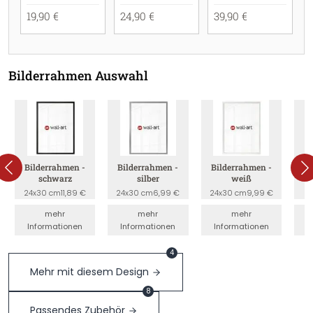
19,90 €
24,90 €
39,90 €
Bilderrahmen Auswahl
Bilderrahmen -
Bilderrahmen -
Bilderrahmen -
Bil
schwarz
silber
weiß
24x30 cm
11,89 €
24x30 cm
6,99 €
24x30 cm
9,99 €
2
mehr
mehr
mehr
Informationen
Informationen
Informationen
I
4
Mehr mit diesem Design
8
Passendes Zubehör