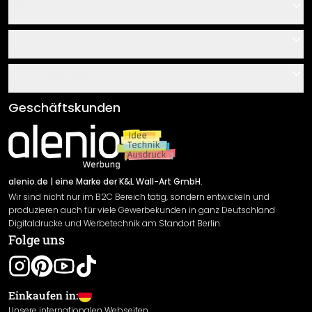
Hilfe
Kontakt
Service
Über uns
Gutscheine
Informationen
Fragen & Antworten
Klebe- und Montageanleitungen
AGB
Geschäftskunden
Material Übersicht
Impressum
Newsletter An-/Abmeldung
Versand & Zahlung
Sendungsverfolgung
Rücksendung
alenio.de
| eine Marke der K&L Wall-Art GmbH.
Wir sind nicht nur im B2C Bereich tätig, sondern entwickeln und
Widerrufsrecht
produzieren auch für viele Gewerbekunden in ganz Deutschland
Datenschutzerklärung
Digitaldrucke und Werbetechnik am Standort Berlin.
Folge uns
Gewährleistung
Leistungserklärung / CE-Zeichen
Cookie Einstellungen
Einkaufen in:
Unsere internationalen Webseiten