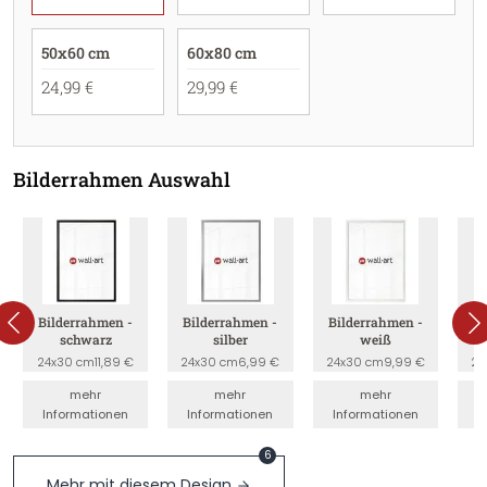
50x60 cm
60x80 cm
24,99 €
29,99 €
Bilderrahmen Auswahl
Bilderrahmen -
Bilderrahmen -
Bilderrahmen -
B
schwarz
silber
weiß
24x30 cm
11,89 €
24x30 cm
6,99 €
24x30 cm
9,99 €
24
mehr
mehr
mehr
Informationen
Informationen
Informationen
I
6
Mehr mit diesem Design