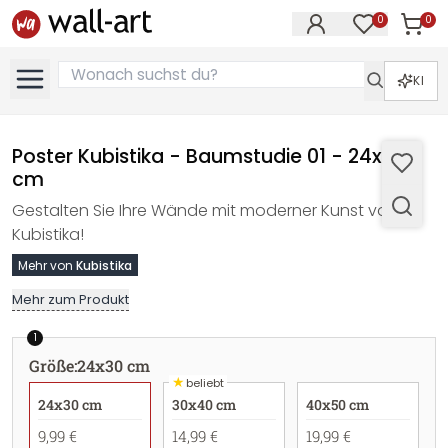
0
0
Artike
Artikel im M
KI
Poster Kubistika - Baumstudie 01 - 24x30
cm
Gestalten Sie Ihre Wände mit moderner Kunst von
Kubistika!
Mehr von
Kubistika
Mehr zum Produkt
1
Größe
:
24x30 cm
★
beliebt
24x30 cm
30x40 cm
40x50 cm
9,99 €
14,99 €
19,99 €