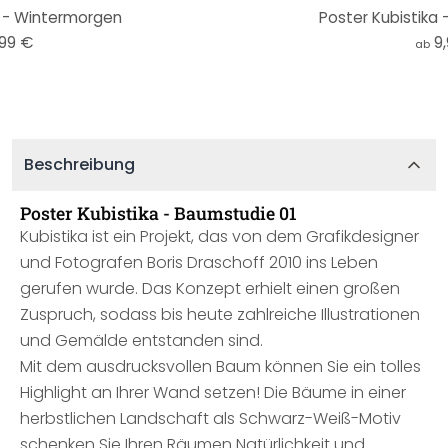
a - Wintermorgen
Poster Kubistika
,99 €
9
ab
Beschreibung
Poster Kubistika - Baumstudie 01
Kubistika ist ein Projekt, das von dem Grafikdesigner
und Fotografen Boris Draschoff 2010 ins Leben
gerufen wurde. Das Konzept erhielt einen großen
Zuspruch, sodass bis heute zahlreiche Illustrationen
und Gemälde entstanden sind.
Mit dem ausdrucksvollen Baum können Sie ein tolles
Highlight an Ihrer Wand setzen! Die Bäume in einer
herbstlichen Landschaft als Schwarz-Weiß-Motiv
schenken Sie Ihren Räumen Natürlichkeit und