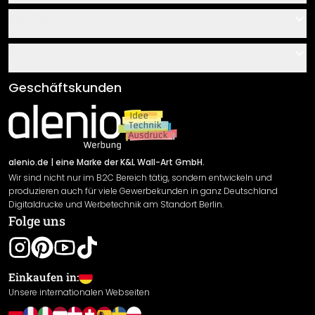
Kontakt
Service
Über uns
Gutscheine
Informationen
Fragen & Antworten
Klebe- und Montageanleitungen
AGB
Geschäftskunden
Material Übersicht
Impressum
Newsletter An-/Abmeldung
Versand & Zahlung
Sendungsverfolgung
Rücksendung
alenio.de
| eine Marke der K&L Wall-Art GmbH.
Wir sind nicht nur im B2C Bereich tätig, sondern entwickeln und
Widerrufsrecht
produzieren auch für viele Gewerbekunden in ganz Deutschland
Datenschutzerklärung
Digitaldrucke und Werbetechnik am Standort Berlin.
Folge uns
Gewährleistung
Leistungserklärung / CE-Zeichen
Cookie Einstellungen
Einkaufen in:
Unsere internationalen Webseiten