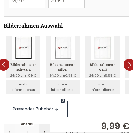
24,99 €
29,99 €
Bilderrahmen Auswahl
Bilderrahmen -
Bilderrahmen -
Bilderrahmen -
B
schwarz
silber
weiß
24x30 cm
11,89 €
24x30 cm
6,99 €
24x30 cm
9,99 €
24
mehr
mehr
mehr
Informationen
Informationen
Informationen
I
8
Passendes Zubehör
9,99 €
Anzahl