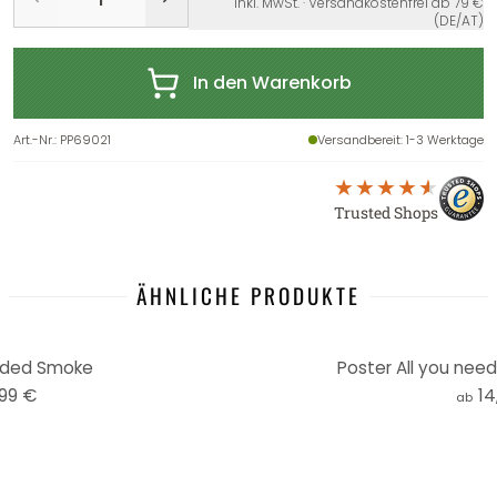
inkl. MwSt. · Versandkostenfrei ab 79 €
(DE/AT)
In den Warenkorb
Art.-Nr.
:
PP69021
Versandbereit
: 1-3 Werktage
Trusted Shops
ÄHNLICHE PRODUKTE
aded Smoke
Poster All you need
,99 €
14
ab