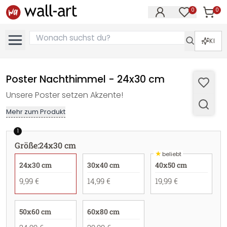
0
0
Artike
Artikel im M
KI
Poster Nachthimmel - 24x30 cm
Unsere Poster setzen Akzente!
Mehr zum Produkt
1
Größe
:
24x30 cm
★
beliebt
24x30 cm
30x40 cm
40x50 cm
9,99 €
14,99 €
19,99 €
50x60 cm
60x80 cm