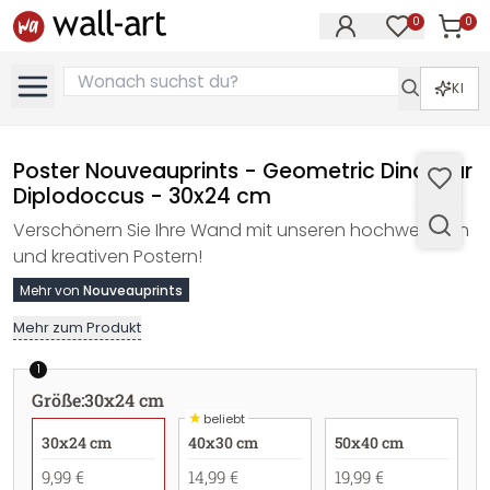
0
0
Artike
Artikel im M
KI
Poster Nouveauprints - Geometric Dinosaur
Diplodoccus - 30x24 cm
Verschönern Sie Ihre Wand mit unseren hochwertigen
und kreativen Postern!
Mehr von
Nouveauprints
Mehr zum Produkt
1
Größe
:
30x24 cm
★
beliebt
30x24 cm
40x30 cm
50x40 cm
9,99 €
14,99 €
19,99 €