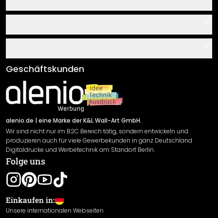
Kontakt
Service
Über uns
Gutscheine
Informationen
Fragen & Antworten
Klebe- und Montageanleitungen
AGB
Geschäftskunden
Material Übersicht
Impressum
Newsletter An-/Abmeldung
Versand & Zahlung
Sendungsverfolgung
Rücksendung
alenio.de
| eine Marke der K&L Wall-Art GmbH.
Wir sind nicht nur im B2C Bereich tätig, sondern entwickeln und
Widerrufsrecht
produzieren auch für viele Gewerbekunden in ganz Deutschland
Datenschutzerklärung
Digitaldrucke und Werbetechnik am Standort Berlin.
Folge uns
Gewährleistung
Leistungserklärung / CE-Zeichen
Cookie Einstellungen
Einkaufen in:
Unsere internationalen Webseiten