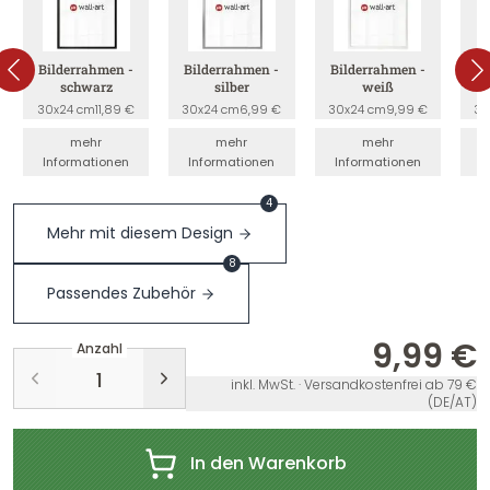
Bilderrahmen -
Bilderrahmen -
Bilderrahmen -
B
schwarz
silber
weiß
30x24 cm
11,89 €
30x24 cm
6,99 €
30x24 cm
9,99 €
30
mehr
mehr
mehr
Informationen
Informationen
Informationen
I
4
Mehr mit diesem Design
8
Passendes Zubehör
9,99 €
Anzahl
inkl. MwSt. · Versandkostenfrei ab 79 €
(DE/AT)
In den Warenkorb