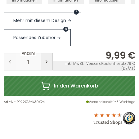
Informationen
Informationen
Informationen
I
8
Mehr mit diesem Design
8
Passendes Zubehör
9,99 €
Anzahl
inkl. MwSt. · Versandkostenfrei ab 79 €
(DE/AT)
In den Warenkorb
Art.-Nr.
:
PP2201A-K30X24
Versandbereit
: 1-3 Werktage
Trusted Shops