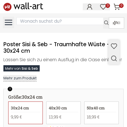
0
0
Artike
Artikel im M
KI
Poster Sisi & Seb - Traumhafte Wüste -
30x24 cm
Lassen Sie sich zu einem Ausflug in die Oase einladen!
Mehr von
Sisi & Seb
Mehr zum Produkt
1
Größe
:
30x24 cm
30x24 cm
40x30 cm
50x40 cm
9,99 €
13,99 €
18,99 €