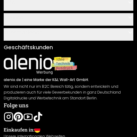
Hilfe
Kontakt
Service
Über uns
Gutscheine
Informationen
Fragen & Antworten
Klebe- und Montageanleitungen
AGB
Geschäftskunden
Material Übersicht
Impressum
Newsletter An-/Abmeldung
Versand & Zahlung
Sendungsverfolgung
Rücksendung
alenio.de
| eine Marke der K&L Wall-Art GmbH.
Wir sind nicht nur im B2C Bereich tätig, sondern entwickeln und
Widerrufsrecht
produzieren auch für viele Gewerbekunden in ganz Deutschland
Datenschutzerklärung
Digitaldrucke und Werbetechnik am Standort Berlin.
Folge uns
Gewährleistung
Leistungserklärung / CE-Zeichen
Cookie Einstellungen
Einkaufen in:
Unsere internationalen Webseiten