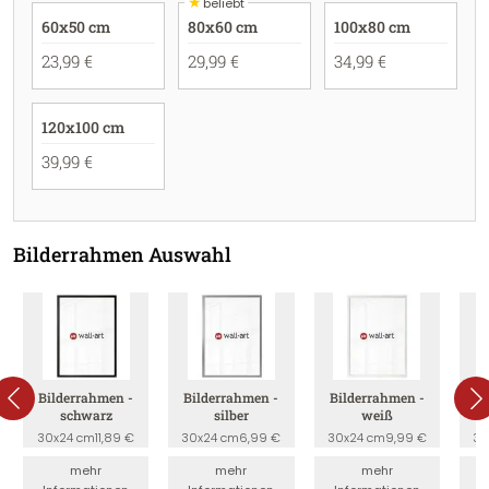
★
beliebt
60x50 cm
80x60 cm
100x80 cm
23,99 €
29,99 €
34,99 €
120x100 cm
39,99 €
Bilderrahmen Auswahl
Bilderrahmen -
Bilderrahmen -
Bilderrahmen -
B
schwarz
silber
weiß
30x24 cm
11,89 €
30x24 cm
6,99 €
30x24 cm
9,99 €
30
mehr
mehr
mehr