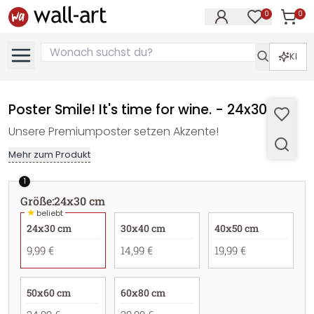
0
0
Artike
Artikel im M
KI
Poster Smile! It's time for wine. - 24x30 cm
Unsere Premiumposter setzen Akzente!
Mehr zum Produkt
1
Größe
:
24x30 cm
★
beliebt
24x30 cm
30x40 cm
40x50 cm
9,99 €
14,99 €
19,99 €
50x60 cm
60x80 cm