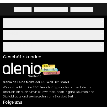
Impressum
·
Datenschutzerklärung
·
Widerrufsrecht
Hilfe
Kontakt
Service
Über uns
Gutscheine
Informationen
Fragen & Antworten
Klebe- und Montageanleitungen
AGB
Geschäftskunden
Material Übersicht
Impressum
Newsletter An-/Abmeldung
Versand & Zahlung
Sendungsverfolgung
Rücksendung
alenio.de
| eine Marke der K&L Wall-Art GmbH.
Wir sind nicht nur im B2C Bereich tätig, sondern entwickeln und
Widerrufsrecht
produzieren auch für viele Gewerbekunden in ganz Deutschland
Datenschutzerklärung
Digitaldrucke und Werbetechnik am Standort Berlin.
Folge uns
Gewährleistung