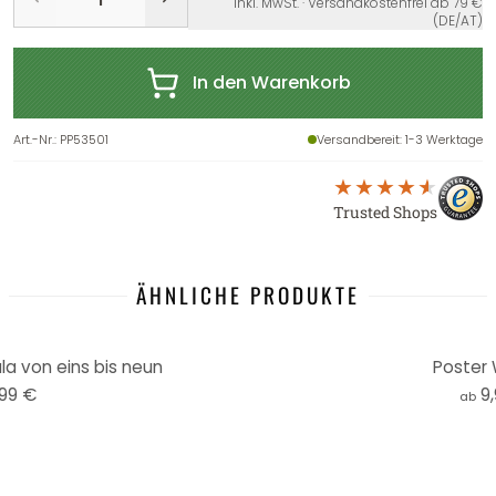
inkl. MwSt. · Versandkostenfrei ab 79 €
(DE/AT)
In den Warenkorb
Art.-Nr.
:
PP53501
Versandbereit
: 1-3 Werktage
Trusted Shops
ÄHNLICHE PRODUKTE
la von eins bis neun
Poster 
,99 €
9
ab