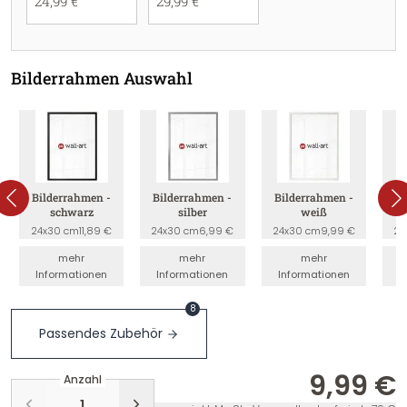
24,99 €
29,99 €
Bilderrahmen Auswahl
Bilderrahmen -
Bilderrahmen -
Bilderrahmen -
B
schwarz
silber
weiß
24x30 cm
11,89 €
24x30 cm
6,99 €
24x30 cm
9,99 €
24
mehr
mehr
mehr
Informationen
Informationen
Informationen
I
8
Passendes Zubehör
9,99 €
Anzahl