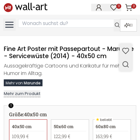
0
0
Artike
Artikel im M
KI
Fine Art Poster mit Passepartout - Marunde
- Servicewüste (2014) - 40x50 cm
Aussagekräftige Cartoons und Karikatur für mehr
Humor im Alltag.
Mehr von
Marunde
Mehr zum Produkt
1
Größe
:
40x50 cm
★
beliebt
40x50 cm
50x60 cm
60x80 cm
109,99 €
122,99 €
163,99 €