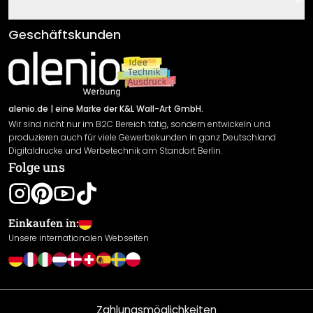
Informationen
Fragen & Antworten
Klebe- und Montageanleitungen
AGB
Geschäftskunden
Material Übersicht
Impressum
Newsletter An-/Abmeldung
Versand & Zahlung
Sendungsverfolgung
Rücksendung
alenio.de
| eine Marke der K&L Wall-Art GmbH.
Wir sind nicht nur im B2C Bereich tätig, sondern entwickeln und
Widerrufsrecht
produzieren auch für viele Gewerbekunden in ganz Deutschland
Datenschutzerklärung
Digitaldrucke und Werbetechnik am Standort Berlin.
Folge uns
Gewährleistung
Leistungserklärung / CE-Zeichen
Cookie Einstellungen
Einkaufen in:
Unsere internationalen Webseiten
Zahlungsmöglichkeiten