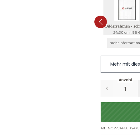
Bilderrahmen - sc
24x30 cm
11,89 
mehr Informatio
Mehr mit die
Anzahl
Art.-Nr.
:
PP3447A-K24X3