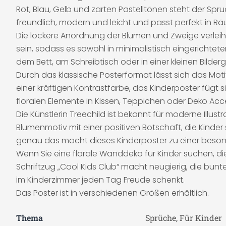
Rot, Blau, Gelb und zarten Pastelltönen steht der Spr
freundlich, modern und leicht und passt perfekt in Räu
Die lockere Anordnung der Blumen und Zweige verleih
sein, sodass es sowohl in minimalistisch eingerichte
dem Bett, am Schreibtisch oder in einer kleinen Bilder
Durch das klassische Posterformat lässt sich das Moti
einer kräftigen Kontrastfarbe, das Kinderposter fügt s
floralen Elemente in Kissen, Teppichen oder Deko Acc
Die Künstlerin Treechild ist bekannt für moderne Illust
Blumenmotiv mit einer positiven Botschaft, die Kinder 
genau das macht dieses Kinderposter zu einer beso
Wenn Sie eine florale Wanddeko für Kinder suchen, die
Schriftzug „Cool Kids Club“ macht neugierig, die bu
im Kinderzimmer jeden Tag Freude schenkt.
Das Poster ist in verschiedenen Größen erhältlich.
Thema
Sprüche, Für Kinder