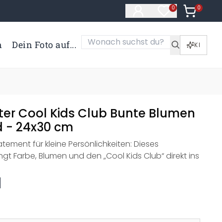
0
Artikel i
0
Artikel im Merk
n
Dein Foto auf...
KI
ter Cool Kids Club Bunte Blumen
d - 24x30 cm
tatement für kleine Persönlichkeiten: Dieses
ngt Farbe, Blumen und den „Cool Kids Club“ direkt ins