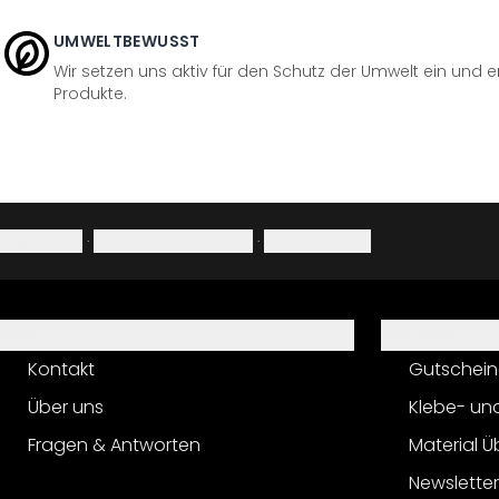
UMWELTBEWUSST
Wir setzen uns aktiv für den Schutz der Umwelt ein und 
Produkte.
Impressum
·
Datenschutzerklärung
·
Widerrufsrecht
Hilfe
Service
Kontakt
Gutschein
Über uns
Klebe- un
Fragen & Antworten
Material Ü
Newslette