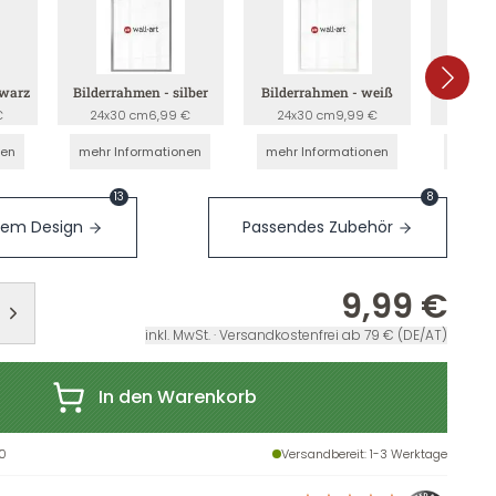
hwarz
Bilderrahmen - silber
Bilderrahmen - weiß
Bilderr
€
24x30 cm
6,99 €
24x30 cm
9,99 €
24x3
nen
mehr Informationen
mehr Informationen
mehr I
13
8
sem Design
Passendes Zubehör
9,99 €
inkl. MwSt. · Versandkostenfrei ab 79 € (DE/AT)
In den Warenkorb
0
Versandbereit
: 1-3 Werktage