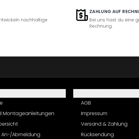
ZAHLUNG AUF RECHN
entwickeln nachhaltige
Bei uns hast du eine 
Rechnung.
Informationen
e
AGB
d Montageanleitungen
Impressum
bersicht
Versand & Zahlung
r An-/Abmeldung
Rücksendung