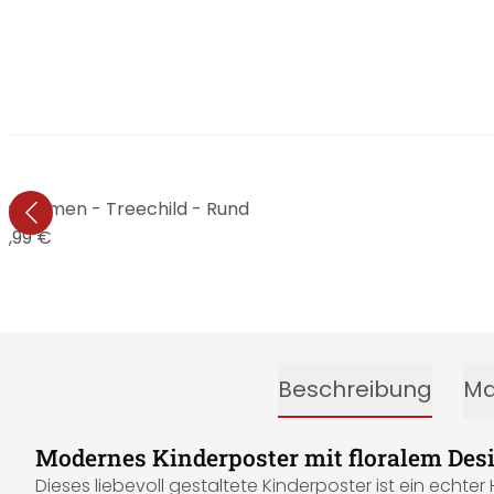
nte Blumen - Treechild - Rund
7,99 €
Beschreibung
Ma
Modernes Kinderposter mit floralem De
Dieses liebevoll gestaltete Kinderposter ist ein echter