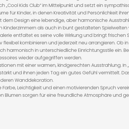
uch „Cool Kids Club“ im Mittelpunkt und setzt ein sympathi
me für Kinder, in denen Kreativität und Persönlichkeit ihre
t dem Design eine lebendige, aber harmonische Ausstrahl
ten Kinderzimmern als auch in bunt gestalteten Spielwelte
galerie entfaltet es seine volle Wirkung und bringt frisch
v flexibel kombinieren und jederzeit neu arrangieren. Ob i
ich harmonisch in unterschiedliche Einrichtungsstile ein. 
essoires wieder aufgegriffen werden.
rationen mit einer warmen, kindgerechten Ausstrahlung. In „
stärkt und ihnen jeden Tag ein gutes Gefühl vermittelt. Da
nderen Wanddekoration.
 Farbe, Leichtigkeit und einen motivierenden Spruch verei
nten Blumen sorgen für eine freundliche Atmosphäre und 