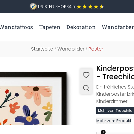
TRUSTED SHOPS
4.51
Wandtattoos
Tapeten
Dekoration
Wandfarbe
Startseite
Wandbilder
Poster
/
/
Kinderpos
- Treechil
Ein fröhliches S
Kinderposter bri
Kinderzimmer.
Mehr von
Treechild
Mehr zum Produkt
1