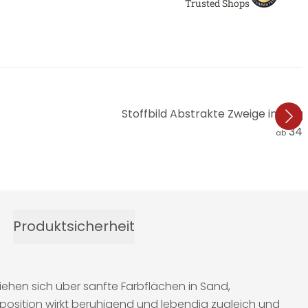
Trusted Shops
Stoffbild Abstrakte Zweige im tr
34,
ab
Produktsicherheit
 ziehen sich über sanfte Farbflächen in Sand,
osition wirkt beruhigend und lebendig zugleich und