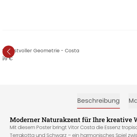
it kunstvoller Geometrie - Costa
9,99 €
Beschreibung
Ma
Moderner Naturakzent für Ihre kreative
Mit diesem Poster bringt Vitor Costa die Essenz tropisc
Terrakotta und Schwarz – ein harmonisches Spiel zwi