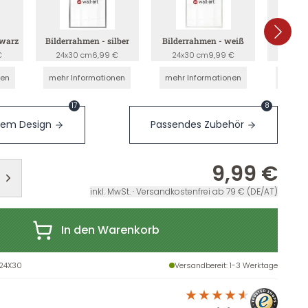
hwarz
Bilderrahmen - silber
Bilderrahmen - weiß
Bilderr
€
24x30 cm
6,99 €
24x30 cm
9,99 €
24x3
nen
mehr Informationen
mehr Informationen
mehr I
17
8
sem Design
Passendes Zubehör
9,99 €
inkl. MwSt. · Versandkostenfrei ab 79 € (DE/AT)
In den Warenkorb
24X30
Versandbereit
: 1-3 Werktage