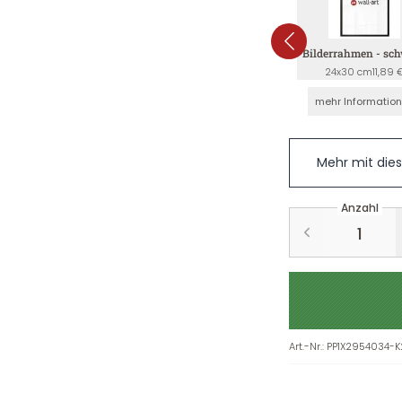
Bilderrahmen - sc
24x30 cm
11,89 
mehr Informatio
Mehr mit die
Anzahl
Art.-Nr.
:
PP1X2954034-K