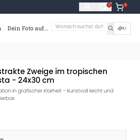
0
Artikel i
0
Artikel im Merk
n
Dein Foto auf...
KI
strakte Zweige im tropischen
sta - 24x30 cm
tion in grafischer Klarheit – kunstvoll leicht und
ierbar.
cm