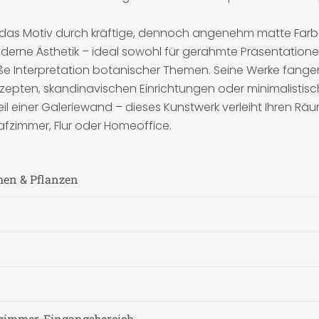
as Motiv durch kräftige, dennoch angenehm matte Farben
 moderne Ästhetik – ideal sowohl für gerahmte Präsentatio
äße Interpretation botanischer Themen. Seine Werke fangen 
ten, skandinavischen Einrichtungen oder minimalistisch-
eil einer Galeriewand – dieses Kunstwerk verleiht Ihren Räu
afzimmer, Flur oder Homeoffice.
men & Pflanzen
zimmer, Eingangsbereich