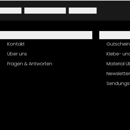
Impressum
·
Datenschutzerklärung
·
Widerrufsrecht
Hilfe
Service
Kontakt
Gutschein
Über uns
Klebe- un
Fragen & Antworten
Material Ü
Newslette
Sendungs