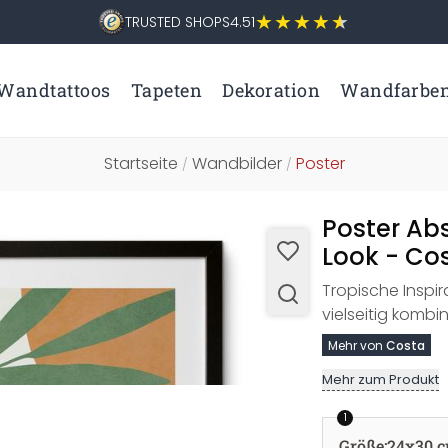
TRUSTED SHOPS
4.51
Wandtattoos
Tapeten
Dekoration
Wandfarbe
Startseite
Wandbilder
Poster
/
/
Poster Ab
Look - Co
Tropische Inspira
vielseitig kombin
Mehr von
Costa
Mehr zum Produkt
1
Größe
:
24x30 