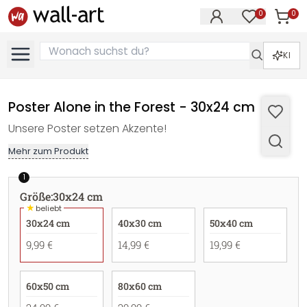
0
0
Artike
Artikel im M
KI
Poster Alone in the Forest - 30x24 cm
Unsere Poster setzen Akzente!
Mehr zum Produkt
1
Größe
:
30x24 cm
★
beliebt
30x24 cm
40x30 cm
50x40 cm
9,99 €
14,99 €
19,99 €
60x50 cm
80x60 cm