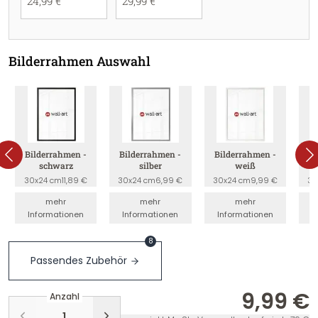
24,99 €
29,99 €
Bilderrahmen Auswahl
Bilderrahmen -
Bilderrahmen -
Bilderrahmen -
B
schwarz
silber
weiß
30x24 cm
11,89 €
30x24 cm
6,99 €
30x24 cm
9,99 €
30
mehr
mehr
mehr
Informationen
Informationen
Informationen
I
8
Passendes Zubehör
9,99 €
Anzahl