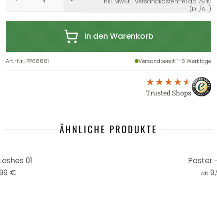
inkl. MwSt. · Versandkostenfrei ab 79 €
(DE/AT)
In den Warenkorb
Art.-Nr.
:
PP68861
Versandbereit
: 1-3 Werktage
Trusted Shops
ÄHNLICHE PRODUKTE
Lashes 01
Poster 
,99 €
9
ab