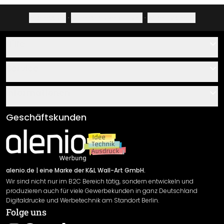
Impressum
·
Datenschutzerklärung
·
Widerrufsrecht
Hilfe
Kontakt
Service
Über uns
Gutscheine
Informationen
Fragen & Antworten
Klebe- und Montageanleitungen
AGB
Geschäftskunden
Material Übersicht
Impressum
Newsletter An-/Abmeldung
Versand & Zahlung
Sendungsverfolgung
Rücksendung
alenio.de
| eine Marke der K&L Wall-Art GmbH.
Wir sind nicht nur im B2C Bereich tätig, sondern entwickeln und
Widerrufsrecht
produzieren auch für viele Gewerbekunden in ganz Deutschland
Datenschutzerklärung
Digitaldrucke und Werbetechnik am Standort Berlin.
Folge uns
Gewährleistung