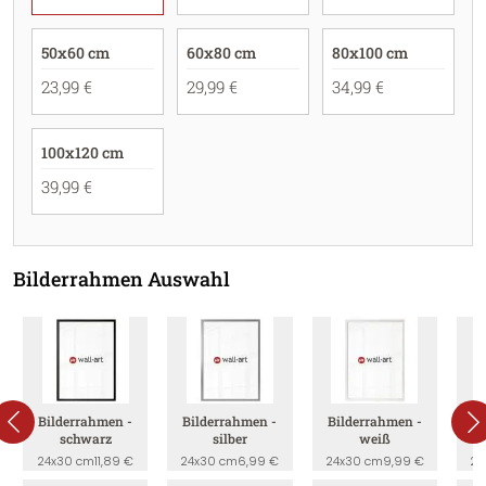
50x60 cm
60x80 cm
80x100 cm
23,99 €
29,99 €
34,99 €
100x120 cm
39,99 €
Bilderrahmen Auswahl
Bilderrahmen -
Bilderrahmen -
Bilderrahmen -
B
schwarz
silber
weiß
24x30 cm
11,89 €
24x30 cm
6,99 €
24x30 cm
9,99 €
24