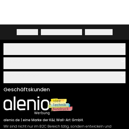
Impressum
·
Datenschutzerklärung
·
Widerrufsrecht
Hilfe
Kontakt
Service
Über uns
Gutscheine
Informationen
Fragen & Antworten
Klebe- und Montageanleitungen
AGB
Geschäftskunden
Material Übersicht
Impressum
Newsletter An-/Abmeldung
Versand & Zahlung
Sendungsverfolgung
Rücksendung
alenio.de
| eine Marke der K&L Wall-Art GmbH.
Wir sind nicht nur im B2C Bereich tätig, sondern entwickeln und
Widerrufsrecht