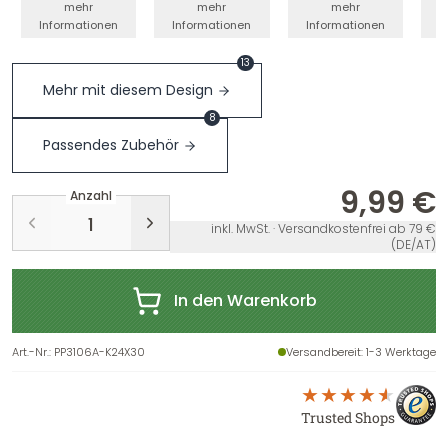
mehr
mehr
mehr
Informationen
Informationen
Informationen
I
13
Mehr mit diesem Design
8
Passendes Zubehör
9,99 €
Anzahl
inkl. MwSt. · Versandkostenfrei ab 79 €
(DE/AT)
In den Warenkorb
Art.-Nr.
:
PP3106A-K24X30
Versandbereit
: 1-3 Werktage
Trusted Shops