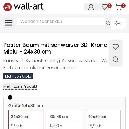
0
0
Artike
Artikel im M
KI
Poster Baum mit schwarzer 3D-Krone -
Mielu - 24x30 cm
Kunstvoll. Symbolträchtig. Ausdrucksstark. – Wenn
Farbe mehr als nur Dekoration ist.
Mehr von
Mielu
Mehr zum Produkt
1
Größe
:
24x30 cm
24x30 cm
30x40 cm
40x50 cm
9,99 €
13,99 €
18,99 €