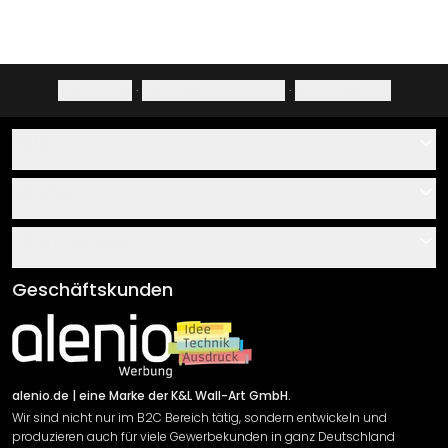
Impressum
·
Datenschutzerklärung
·
Widerrufsrecht
Hilfe
Kontakt
Service
Über uns
Gutscheine
Informationen
Fragen & Antworten
Klebe- und Montageanleitungen
AGB
Geschäftskunden
Material Übersicht
Impressum
Newsletter An-/Abmeldung
Versand & Zahlung
Sendungsverfolgung
Rücksendung
alenio.de
| eine Marke der K&L Wall-Art GmbH.
Wir sind nicht nur im B2C Bereich tätig, sondern entwickeln und
Widerrufsrecht
produzieren auch für viele Gewerbekunden in ganz Deutschland