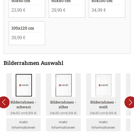
50x60 cm
60x80 cm
80x100 cm
23,99 €
29,99 €
34,99 €
100x120 cm
39,99 €
Bilderrahmen Auswahl
Bilderrahmen -
Bilderrahmen -
Bilderrahmen -
B
schwarz
silber
weiß
24x30 cm
11,89 €
24x30 cm
6,99 €
24x30 cm
9,99 €
24
mehr
mehr
mehr
Informationen
Informationen
Informationen
I