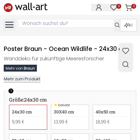
0
0
Artike
Artikel im M
KI
Poster Braun - Ocean Wildlife - 24x30 cm
Wanddeko für zukünftige Meeresforscher
Mehr von
Braun
Mehr zum Produkt
1
Größe
:
24x30 cm
★
beliebt
24x30 cm
30X40 cm
40x50 cm
9,99 €
13,99 €
18,99 €