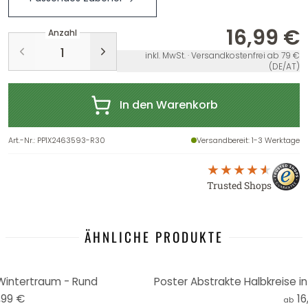
16,99 €
Anzahl
inkl. MwSt. · Versandkostenfrei ab 79 €
(DE/AT)
In den Warenkorb
Art.-Nr.
:
PP1X2463593-R30
Versandbereit
: 1-3 Werktage
Trusted Shops
ÄHNLICHE PRODUKTE
 Wintertraum - Rund
,99 €
16
ab