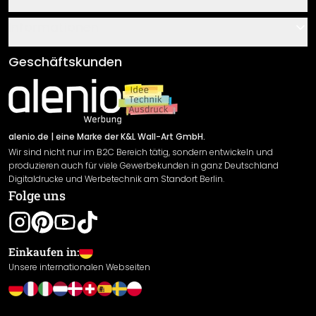
Über uns
Gutscheine
Informationen
Fragen & Antworten
Klebe- und Montageanleitungen
AGB
Geschäftskunden
Material Übersicht
Impressum
Newsletter An-/Abmeldung
Versand & Zahlung
Sendungsverfolgung
Rücksendung
alenio.de
| eine Marke der K&L Wall-Art GmbH.
Wir sind nicht nur im B2C Bereich tätig, sondern entwickeln und
Widerrufsrecht
produzieren auch für viele Gewerbekunden in ganz Deutschland
Datenschutzerklärung
Digitaldrucke und Werbetechnik am Standort Berlin.
Folge uns
Gewährleistung
Leistungserklärung / CE-Zeichen
Cookie Einstellungen
Einkaufen in:
Unsere internationalen Webseiten