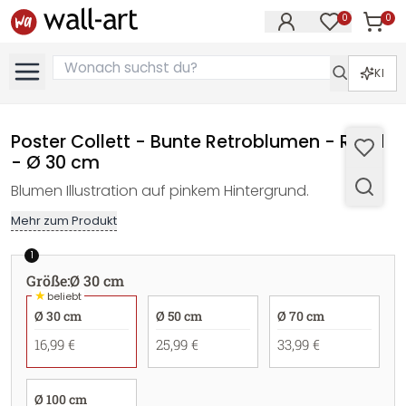
0
0
Artike
Artikel im M
KI
Poster Collett - Bunte Retroblumen - Rund
- Ø 30 cm
Blumen Illustration auf pinkem Hintergrund.
Mehr zum Produkt
1
Größe
:
Ø 30 cm
★
beliebt
Ø 30 cm
Ø 50 cm
Ø 70 cm
16,99 €
25,99 €
33,99 €
Ø 100 cm