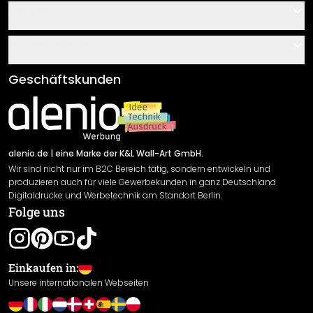
Kontakt
Service
Über uns
Gutscheine
Informationen
Fragen & Antworten
Klebe- und Montageanleitungen
AGB
Geschäftskunden
Material Übersicht
Impressum
Newsletter An-/Abmeldung
Versand & Zahlung
Sendungsverfolgung
Rücksendung
alenio.de
| eine Marke der K&L Wall-Art GmbH.
Wir sind nicht nur im B2C Bereich tätig, sondern entwickeln und
Widerrufsrecht
produzieren auch für viele Gewerbekunden in ganz Deutschland
Datenschutzerklärung
Digitaldrucke und Werbetechnik am Standort Berlin.
Folge uns
Gewährleistung
Leistungserklärung / CE-Zeichen
Cookie Einstellungen
Einkaufen in:
Unsere internationalen Webseiten