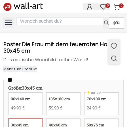
0
0
Artike
Artikel im M
KI
Poster Die Frau mit dem feuerroten Haar -
30x45 cm
Das erotische Wandbild für Ihre Wand!
Mehr zum Produkt
1
Größe
:
30x45 cm
★
beliebt
90x140 cm
105x160 cm
70x100 cm
49,90 €
59,90 €
24,90 €
30x45 cm
40x60 cm
50x75 cm