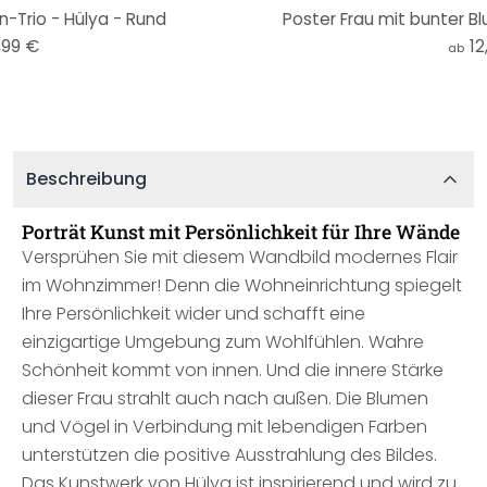
n-Trio - Hülya - Rund
Poster Frau mit bunter B
,99 €
12
ab
Beschreibung
Porträt Kunst mit Persönlichkeit für Ihre Wände
Versprühen Sie mit diesem Wandbild modernes Flair
im Wohnzimmer! Denn die Wohneinrichtung spiegelt
Ihre Persönlichkeit wider und schafft eine
einzigartige Umgebung zum Wohlfühlen. Wahre
Schönheit kommt von innen. Und die innere Stärke
dieser Frau strahlt auch nach außen. Die Blumen
und Vögel in Verbindung mit lebendigen Farben
unterstützen die positive Ausstrahlung des Bildes.
Das Kunstwerk von Hülya ist inspirierend und wird zu