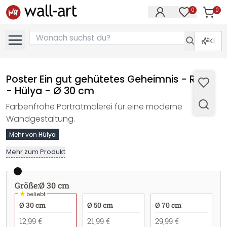
0
0
Artike
Artikel im M
KI
Poster Ein gut gehütetes Geheimnis - Rund
- Hülya - Ø 30 cm
Farbenfrohe Porträtmalerei für eine moderne
Wandgestaltung.
Mehr von
Hülya
Mehr zum Produkt
1
Größe
:
Ø 30 cm
★
beliebt
Ø 30 cm
Ø 50 cm
Ø 70 cm
12,99 €
21,99 €
29,99 €