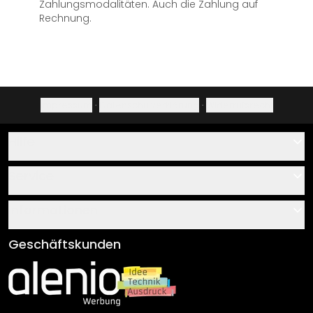
Zahlungsmodalitäten. Auch die Zahlung auf
Rechnung.
Impressum
·
Datenschutzerklärung
·
Widerrufsrecht
Hilfe
Kontakt
Service
Über uns
Gutscheine
Informationen
Fragen & Antworten
Klebe- und Montageanleitungen
AGB
Geschäftskunden
Material Übersicht
Impressum
Newsletter An-/Abmeldung
Versand & Zahlung
Sendungsverfolgung
Rücksendung