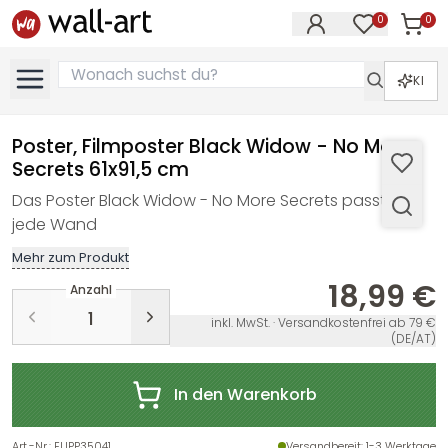
0
0
Artike
Artikel im M
KI
Poster, Filmposter Black Widow - No More
Secrets 61x91,5 cm
Das Poster Black Widow - No More Secrets passt an
jede Wand
Mehr zum Produkt
18,99 €
Anzahl
inkl. MwSt. · Versandkostenfrei ab 79 €
(DE/AT)
In den Warenkorb
Art.-Nr.
:
EUPP35041
Versandbereit
: 1-3 Werktage