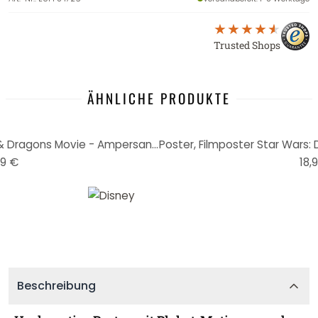
Trusted Shops
ÄHNLICHE PRODUKTE
Poster, Filmposter Dungeons & Dragons Movie - Ampersand Radiance 61x91,5 cm
99 €
18,
Beschreibung