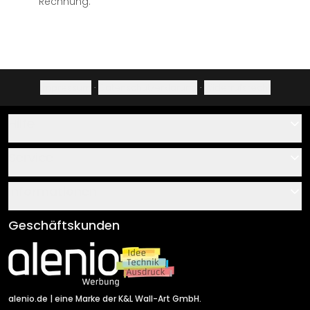
Rechnung.
Impressum
·
Datenschutzerklärung
·
Widerrufsrecht
Hilfe
Kontakt
Service
Über uns
Gutscheine
Informationen
Fragen & Antworten
Klebe- und Montageanleitungen
AGB
Geschäftskunden
Material Übersicht
Impressum
Newsletter An-/Abmeldung
Versand & Zahlung
Sendungsverfolgung
Rücksendung
alenio.de
| eine Marke der K&L Wall-Art GmbH.