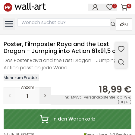
0
0
Artike
Artikel im M
KI
Poster, Filmposter Raya and the Last
Dragon - Jumping into Action 61x91,5 cm
Das Poster Raya and the Last Dragon - Jumping into
Action passt an jede Wand
Mehr zum Produkt
18,99 €
Anzahl
inkl. MwSt. · Versandkostenfrei ab 79 €
(DE/AT)
In den Warenkorb
Art.-Nr.
:
EUPP34726
Versandbereit
: 1-3 Werktage