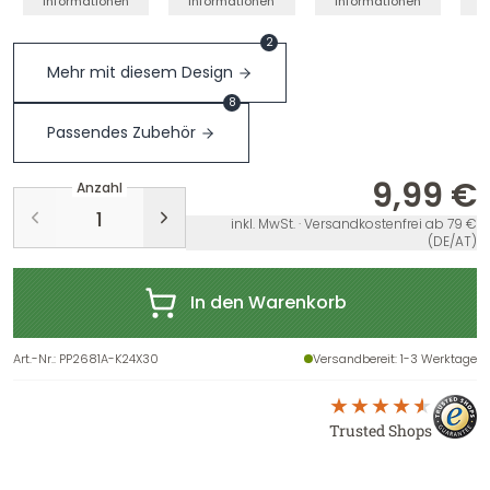
Informationen
Informationen
Informationen
I
2
Mehr mit diesem Design
8
Passendes Zubehör
9,99 €
Anzahl
inkl. MwSt. · Versandkostenfrei ab 79 €
(DE/AT)
In den Warenkorb
Art.-Nr.
:
PP2681A-K24X30
Versandbereit
: 1-3 Werktage
Trusted Shops