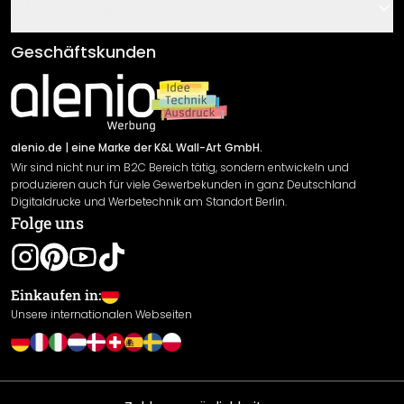
Gutscheine
Informationen
Fragen & Antworten
Klebe- und Montageanleitungen
AGB
Geschäftskunden
Material Übersicht
Impressum
Newsletter An-/Abmeldung
Versand & Zahlung
Sendungsverfolgung
Rücksendung
alenio.de
| eine Marke der K&L Wall-Art GmbH.
Wir sind nicht nur im B2C Bereich tätig, sondern entwickeln und
Widerrufsrecht
produzieren auch für viele Gewerbekunden in ganz Deutschland
Datenschutzerklärung
Digitaldrucke und Werbetechnik am Standort Berlin.
Folge uns
Gewährleistung
Leistungserklärung / CE-Zeichen
Cookie Einstellungen
Einkaufen in:
Unsere internationalen Webseiten