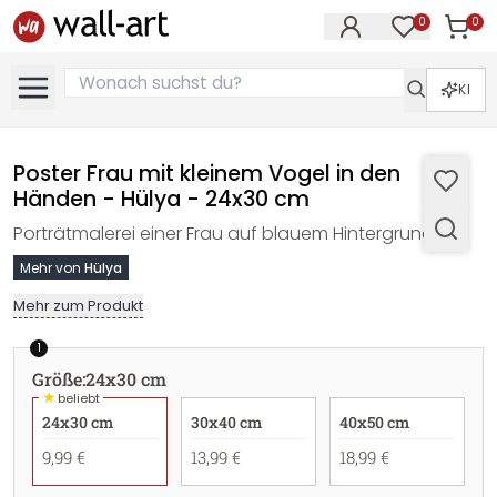
0
0
Artike
Artikel im M
KI
Poster Frau mit kleinem Vogel in den
Händen - Hülya - 24x30 cm
Porträtmalerei einer Frau auf blauem Hintergrund.
Mehr von
Hülya
Mehr zum Produkt
1
Größe
:
24x30 cm
★
beliebt
24x30 cm
30x40 cm
40x50 cm
9,99 €
13,99 €
18,99 €