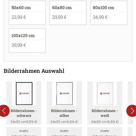
50x60 cm
60x80 cm
80x100 cm
23,99 €
29,99 €
34,99 €
100x120 cm
39,99 €
Bilderrahmen Auswahl
Bilderrahmen -
Bilderrahmen -
Bilderrahmen -
B
schwarz
silber
weiß
24x30 cm
11,89 €
24x30 cm
6,99 €
24x30 cm
9,99 €
24
mehr
mehr
mehr