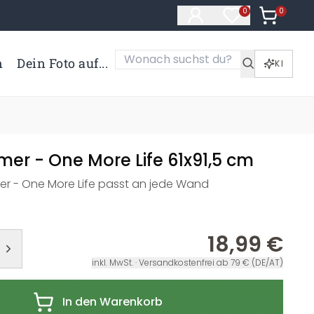
0
Artikel i
0
Artikel im Merk
n
Dein Foto auf...
KI
er - One More Life 61x91,5 cm
r - One More Life passt an jede Wand
18,99 €
inkl. MwSt. · Versandkostenfrei ab 79 € (DE/AT)
In den Warenkorb