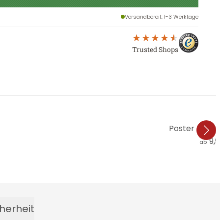
Versandbereit
: 1-3 Werktage
Trusted Shops
Poster Mielu 
9,
ab
herheit