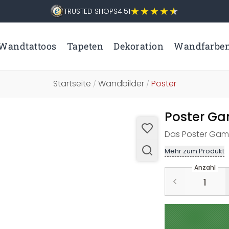
TRUSTED SHOPS
4.51
Wandtattoos
Tapeten
Dekoration
Wandfarbe
Startseite
Wandbilder
Poster
/
/
Poster Gam
Das Poster Game
Mehr zum Produkt
Anzahl