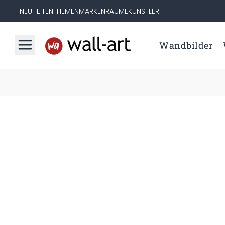
NEUHEITEN
THEMEN
MARKEN
RÄUME
KÜNSTLER
Wandbilder