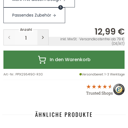
5
Passendes Zubehör
12,99 €
Anzahl
inkl. MwSt. · Versandkostenfrei ab 79 €
(DE/AT)
In den Warenkorb
Art.-Nr.
:
PP1X2954190-R30
Versandbereit
: 1-3 Werktage
Trusted Shops
ÄHNLICHE PRODUKTE