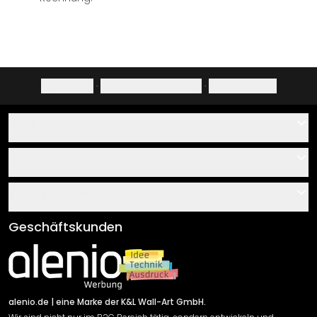
Impressum
·
Datenschutzerklärung
·
Widerrufsrecht
Hilfe
Kontakt
Service
Über uns
Gutscheine
Informationen
Fragen & Antworten
Klebe- und Montageanleitungen
AGB
Geschäftskunden
Material Übersicht
Impressum
Newsletter An-/Abmeldung
Versand & Zahlung
Sendungsverfolgung
Rücksendung
alenio.de
| eine Marke der K&L Wall-Art GmbH.