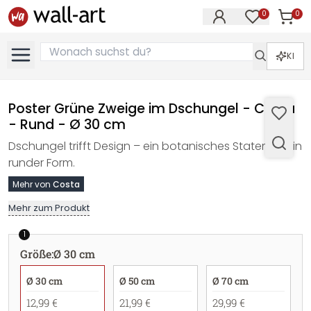
0
0
Artike
Artikel im M
KI
Poster Grüne Zweige im Dschungel - Costa
- Rund - Ø 30 cm
Dschungel trifft Design – ein botanisches Statement in
runder Form.
Mehr von
Costa
Mehr zum Produkt
1
Größe
:
Ø 30 cm
Ø 30 cm
Ø 50 cm
Ø 70 cm
12,99 €
21,99 €
29,99 €