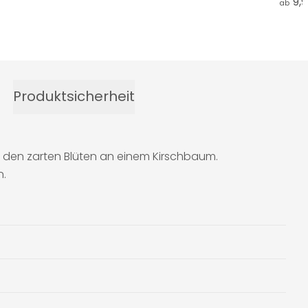
9,
ab
Produktsicherheit
it den zarten Blüten an einem Kirschbaum.
n.