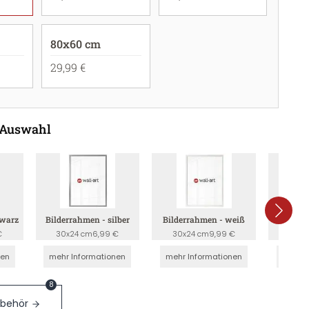
80x60 cm
29,99 €
 Auswahl
hwarz
Bilderrahmen - silber
Bilderrahmen - weiß
Bilderr
€
30x24 cm
6,99 €
30x24 cm
9,99 €
30x2
nen
mehr Informationen
mehr Informationen
mehr I
8
ubehör