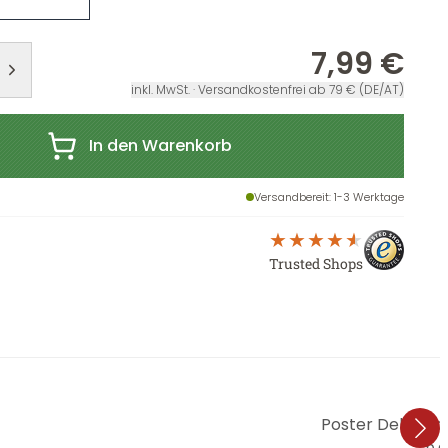
7,99 €
inkl. MwSt. · Versandkostenfrei ab 79 € (DE/AT)
In den Warenkorb
Versandbereit
: 1-3 Werktage
Trusted Shops
Poster Delgado 