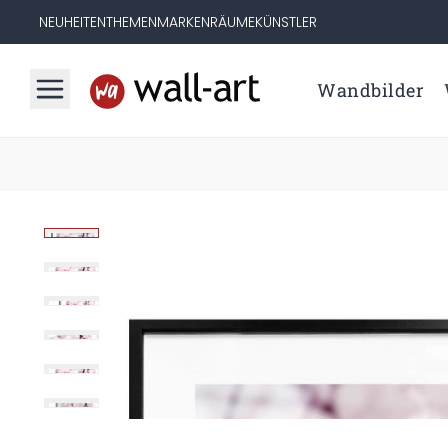
NEUHEITEN
THEMEN
MARKEN
RÄUME
KÜNSTLER
Wandbilder