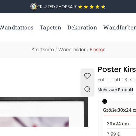
TRUSTED SHOPS
4.51
Wandtattoos
Tapeten
Dekoration
Wandfarbe
Startseite
Wandbilder
Poster
/
/
Poster Kir
Fabelhafte Kirs
Mehr zum Produkt
1
Größe
:
30x24 
30x24 cm
7,99 €