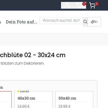
0
Artikel i
0
Artikel im Merk
n
Dein Foto auf...
KI
schblüte 02 - 30x24 cm
chblüten zum Dekorieren.
cm
★
beliebt
40x30 cm
50x40 cm
14,99 €
19,99 €