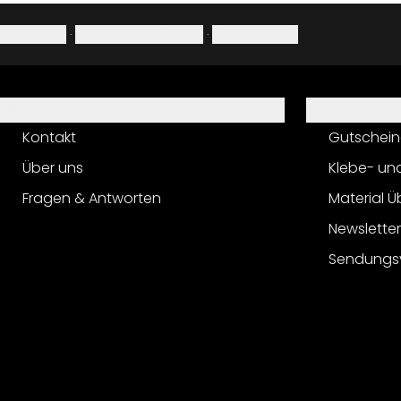
Impressum
·
Datenschutzerklärung
·
Widerrufsrecht
Hilfe
Service
Kontakt
Gutschein
Über uns
Klebe- un
Fragen & Antworten
Material Ü
Newslette
Sendungs