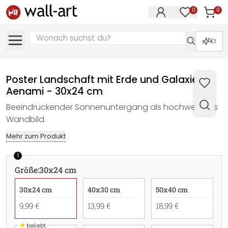
0
0
Artike
Artikel im M
KI
Poster Landschaft mit Erde und Galaxie -
Aenami - 30x24 cm
Beeindruckender Sonnenuntergang als hochwertiges
Wandbild.
Mehr zum Produkt
1
Größe
:
30x24 cm
30x24 cm
40x30 cm
50x40 cm
9,99 €
13,99 €
18,99 €
★
beliebt