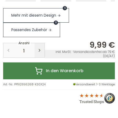
9
Mehr mit diesem Design
8
Passendes Zubehör
9,99 €
Anzahl
inkl. MwSt. · Versandkostenfrei ab 79 €
(DE/AT)
In den Warenkorb
Art.-Nr.
:
PP1X2556268-K30X24
Versandbereit
: 1-3 Werktage
Trusted Shops