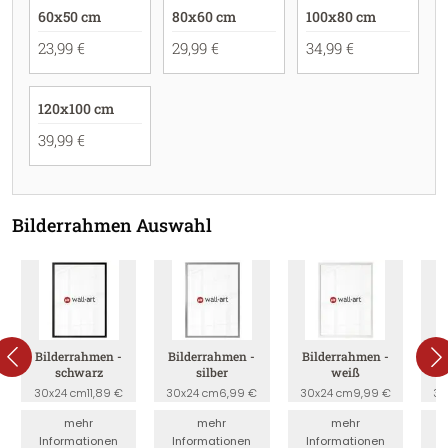
60x50 cm
80x60 cm
100x80 cm
23,99 €
29,99 €
34,99 €
120x100 cm
39,99 €
Bilderrahmen Auswahl
Bilderrahmen -
Bilderrahmen -
Bilderrahmen -
B
schwarz
silber
weiß
30x24 cm
11,89 €
30x24 cm
6,99 €
30x24 cm
9,99 €
30
mehr
mehr
mehr
Informationen
Informationen
Informationen
I