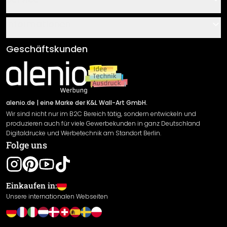
Über uns
Gutscheine
Informationen
Fragen & Antworten
Klebe- und Montageanleitungen
AGB
Geschäftskunden
Material Übersicht
Impressum
Newsletter An-/Abmeldung
Versand & Zahlung
Sendungsverfolgung
Rücksendung
alenio.de
| eine Marke der K&L Wall-Art GmbH.
Wir sind nicht nur im B2C Bereich tätig, sondern entwickeln und
Widerrufsrecht
produzieren auch für viele Gewerbekunden in ganz Deutschland
Datenschutzerklärung
Digitaldrucke und Werbetechnik am Standort Berlin.
Folge uns
Gewährleistung
Leistungserklärung / CE-Zeichen
Cookie Einstellungen
Einkaufen in:
Unsere internationalen Webseiten