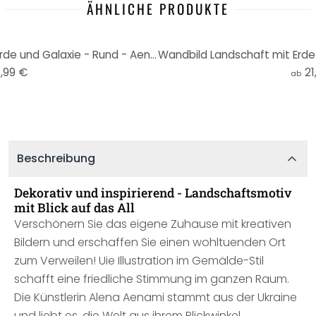
ÄHNLICHE PRODUKTE
Wandtattoo Landschaft mit Erde und Galaxie - Rund - Aenami
,99 €
21
ab
Beschreibung
Dekorativ und inspirierend - Landschaftsmotiv
mit Blick auf das All
Verschönern Sie das eigene Zuhause mit kreativen
Bildern und erschaffen Sie einen wohltuenden Ort
zum Verweilen! Uie Illustration im Gemälde-Stil
schafft eine friedliche Stimmung im ganzen Raum.
Die Künstlerin Alena Aenami stammt aus der Ukraine
und liebt es, die Welt aus ihrem Blickwinkel