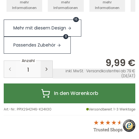
mehr
mehr
mehr
Informationen
Informationen
Informationen
I
16
Mehr mit diesem Design
8
Passendes Zubehör
9,99 €
Anzahl
inkl. MwSt. · Versandkostenfrei ab 79 €
(DE/AT)
In den Warenkorb
Art.-Nr.
:
PP1X2942146-K24X30
Versandbereit
: 1-3 Werktage
Trusted Shops