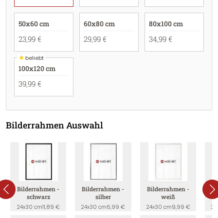
50x60 cm
60x80 cm
80x100 cm
23,99 €
29,99 €
34,99 €
★
beliebt
100x120 cm
39,99 €
Bilderrahmen Auswahl
Bilderrahmen -
Bilderrahmen -
Bilderrahmen -
B
schwarz
silber
weiß
24x30 cm
11,89 €
24x30 cm
6,99 €
24x30 cm
9,99 €
24