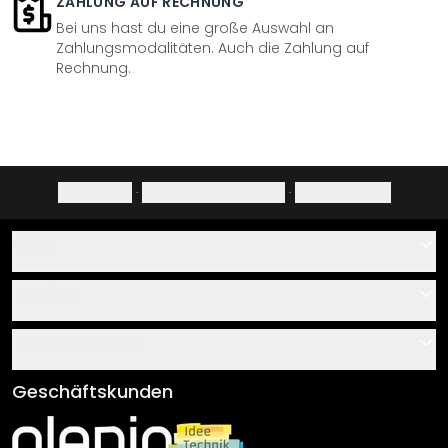
ZAHLUNG AUF RECHNUNG
Bei uns hast du eine große Auswahl an
Zahlungsmodalitäten. Auch die Zahlung auf
Rechnung.
Impressum
·
Datenschutzerklärung
·
Widerrufsrecht
Hilfe
Kontakt
Service
Über uns
Gutscheine
Informationen
Fragen & Antworten
Klebe- und Montageanleitungen
AGB
Geschäftskunden
Material Übersicht
Impressum
Newsletter An-/Abmeldung