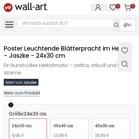
0
0
Artike
Artikel im M
KI
Poster Leuchtende Blätterpracht im Herbst
- Jaszke - 24x30 cm
Ein kunstvolles Herbstmotiv – zeitlos, stilvoll und voller
Wärme.
Mehr von
Jaszke
Mehr zum Produkt
1
Größe
:
24x30 cm
24x30 cm
30x40 cm
40x50 cm
9,99 €
13,99 €
18,99 €