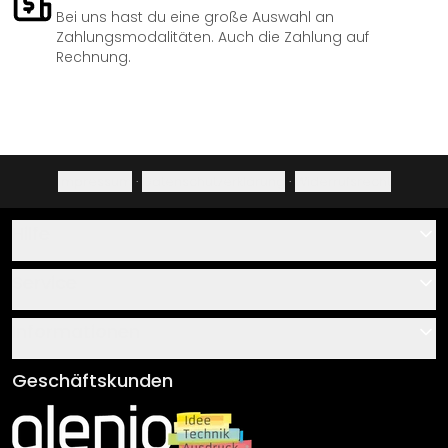
Bei uns hast du eine große Auswahl an
Zahlungsmodalitäten. Auch die Zahlung auf
Rechnung.
Impressum
·
Datenschutzerklärung
·
Widerrufsrecht
Hilfe
Kontakt
Service
Über uns
Gutscheine
Informationen
Fragen & Antworten
Klebe- und Montageanleitungen
AGB
Geschäftskunden
Material Übersicht
Impressum
Newsletter An-/Abmeldung
Versand & Zahlung