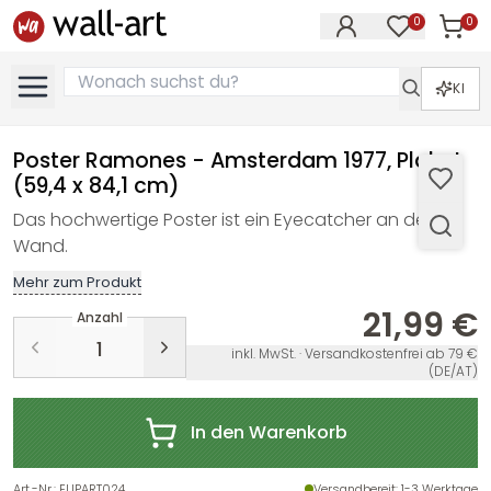
0
0
Artike
Artikel im M
KI
Poster Ramones - Amsterdam 1977, Plakat
(59,4 x 84,1 cm)
Das hochwertige Poster ist ein Eyecatcher an der
Wand.
Mehr zum Produkt
21,99 €
Anzahl
inkl. MwSt. · Versandkostenfrei ab 79 €
(DE/AT)
In den Warenkorb
Art.-Nr.
:
EUPART024
Versandbereit
: 1-3 Werktage