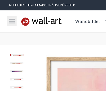
NEUHEITEN
THEMEN
MARKEN
RÄUME
KÜNSTLER
Wandbilder