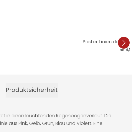
Poster Linien der Weib
9,
ab
Produktsicherheit
ttet in einen leuchtenden Regenbogenverlauf. Die
 aus Pink, Gelb, Grün, Blau und Violett. Eine