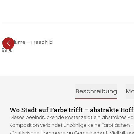
 mit Blume - Treechild
9,99 €
Beschreibung
Ma
Wo Stadt auf Farbe trifft – abstrakte H
Dieses beeindruckende Poster zeigt ein abstraktes P
Komposition verbindet unzählige kleine Farbflächen – 
künstlerische Hommage an Gemeinschaft, Vielfalt und