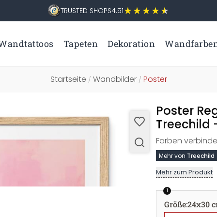
TRUSTED SHOPS
4.51
Wandtattoos
Tapeten
Dekoration
Wandfarbe
Startseite
Wandbilder
Poster
/
/
Poster Re
Treechild
Farben verbinde
Mehr von
Treechild
Mehr zum Produkt
1
Größe
:
24x30 