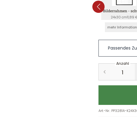
Bilderrahmen - sc
24x30 cm
11,89 
mehr Informatio
Passendes Z
Anzahl
Art.-Nr.
:
PP3281A-K24X3