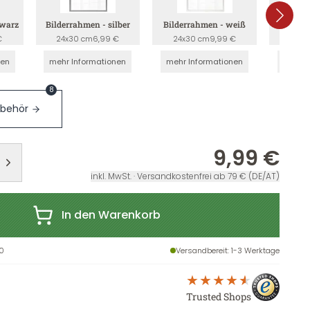
hwarz
Bilderrahmen - silber
Bilderrahmen - weiß
Bilderr
€
24x30 cm
6,99 €
24x30 cm
9,99 €
24x3
nen
mehr Informationen
mehr Informationen
mehr I
8
ubehör
9,99 €
inkl. MwSt. · Versandkostenfrei ab 79 € (DE/AT)
In den Warenkorb
0
Versandbereit
: 1-3 Werktage
Trusted Shops