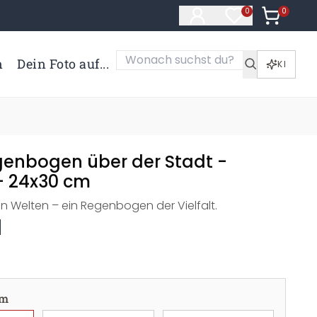
0
Artikel i
0
Artikel im Merk
n
Dein Foto auf...
KI
genbogen über der Stadt -
 - 24x30 cm
n Welten – ein Regenbogen der Vielfalt.
cm