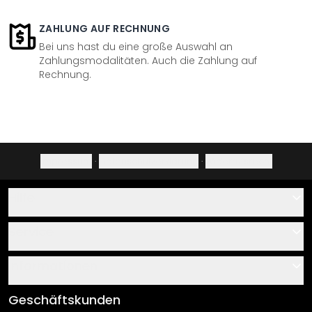
ZAHLUNG AUF RECHNUNG
Bei uns hast du eine große Auswahl an
Zahlungsmodalitäten. Auch die Zahlung auf
Rechnung.
Impressum
·
Datenschutzerklärung
·
Widerrufsrecht
Hilfe
Kontakt
Service
Über uns
Gutscheine
Informationen
Fragen & Antworten
Klebe- und Montageanleitungen
AGB
Geschäftskunden
Material Übersicht