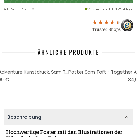
Art.-Nr.
:
EUPP21359
Versandbereit
: 1-3 Werktage
Trusted Shops
ÄHNLICHE PRODUKTE
Poster Sam Toft - A Bit of an Adventure Kunstdruck, Sam Toft (30 x 30 cm)
99 €
34,
Beschreibung
Hochwertige Poster mit den Illustrationen der