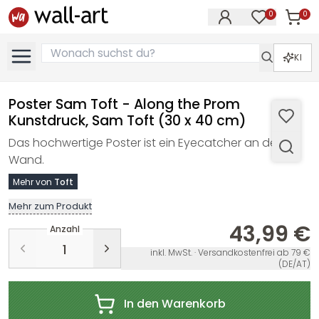
0
0
Artike
Artikel im M
KI
Poster Sam Toft - Along the Prom
Kunstdruck, Sam Toft (30 x 40 cm)
Das hochwertige Poster ist ein Eyecatcher an der
Wand.
Mehr von
Toft
Mehr zum Produkt
43,99 €
Anzahl
inkl. MwSt. · Versandkostenfrei ab 79 €
(DE/AT)
In den Warenkorb