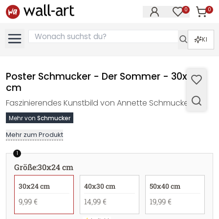
0
0
Artike
Artikel im M
KI
Poster Schmucker - Der Sommer - 30x24
cm
Faszinierendes Kunstbild von Annette Schmucker.
Mehr von
Schmucker
Mehr zum Produkt
1
Größe
:
30x24 cm
30x24 cm
40x30 cm
50x40 cm
9,99 €
14,99 €
19,99 €