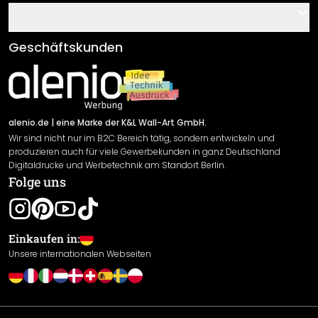
Gutscheine
Informationen
Fragen & Antworten
Klebe- und Montageanleitungen
AGB
Geschäftskunden
Material Übersicht
Impressum
Newsletter An-/Abmeldung
Versand & Zahlung
Sendungsverfolgung
Rücksendung
alenio.de
| eine Marke der K&L Wall-Art GmbH.
Wir sind nicht nur im B2C Bereich tätig, sondern entwickeln und
Widerrufsrecht
produzieren auch für viele Gewerbekunden in ganz Deutschland
Datenschutzerklärung
Digitaldrucke und Werbetechnik am Standort Berlin.
Folge uns
Gewährleistung
Leistungserklärung / CE-Zeichen
Cookie Einstellungen
Einkaufen in:
Unsere internationalen Webseiten