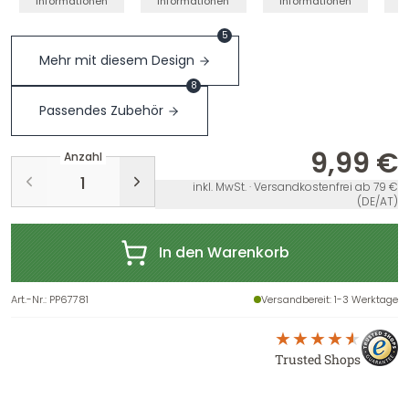
Informationen
Informationen
Informationen
I
5
Mehr mit diesem Design
8
Passendes Zubehör
9,99 €
Anzahl
inkl. MwSt. · Versandkostenfrei ab 79 €
(DE/AT)
In den Warenkorb
Art.-Nr.
:
PP67781
Versandbereit
: 1-3 Werktage
Trusted Shops