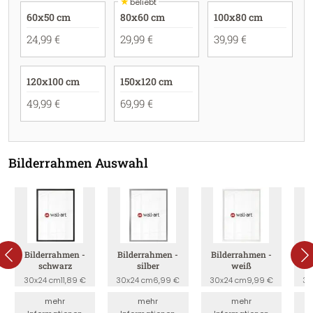
★
beliebt
60x50 cm
80x60 cm
100x80 cm
24,99 €
29,99 €
39,99 €
120x100 cm
150x120 cm
49,99 €
69,99 €
Bilderrahmen Auswahl
Bilderrahmen -
Bilderrahmen -
Bilderrahmen -
B
schwarz
silber
weiß
30x24 cm
11,89 €
30x24 cm
6,99 €
30x24 cm
9,99 €
30
mehr
mehr
mehr