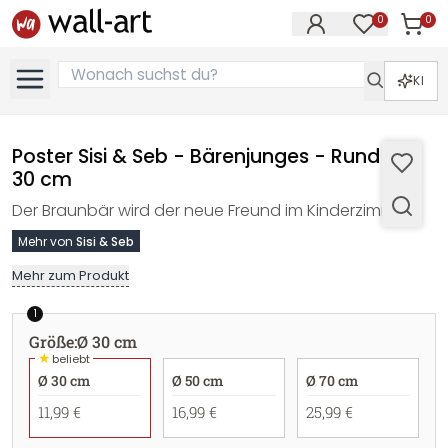
0
0
Artike
Artikel im M
KI
Poster Sisi & Seb - Bärenjunges - Rund - Ø
30 cm
Der Braunbär wird der neue Freund im Kinderzimmer.
Mehr von
Sisi & Seb
Mehr zum Produkt
1
Größe
:
Ø 30 cm
★
beliebt
Ø 30 cm
Ø 50 cm
Ø 70 cm
11,99 €
16,99 €
25,99 €