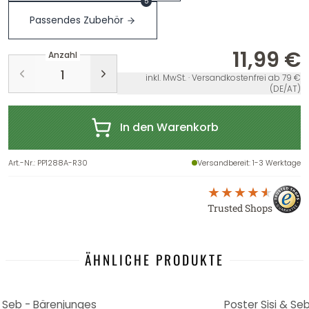
5
Passendes Zubehör
11,99 €
Anzahl
inkl. MwSt. · Versandkostenfrei ab 79 €
(DE/AT)
In den Warenkorb
Art.-Nr.
:
PP1288A-R30
Versandbereit
: 1-3 Werktage
Trusted Shops
ÄHNLICHE PRODUKTE
& Seb - Bärenjunges
Poster Sisi & Seb