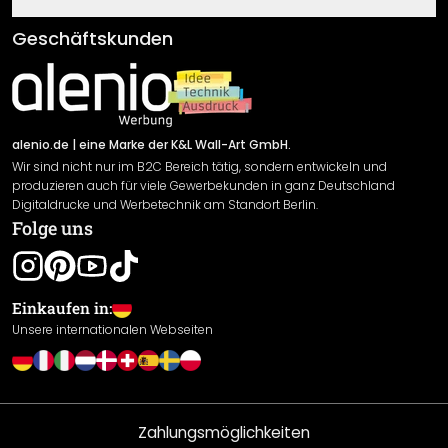
Fragen & Antworten
Klebe- und Montageanleitungen
AGB
Geschäftskunden
Material Übersicht
Impressum
Newsletter An-/Abmeldung
Versand & Zahlung
Sendungsverfolgung
Rücksendung
alenio.de
| eine Marke der K&L Wall-Art GmbH.
Wir sind nicht nur im B2C Bereich tätig, sondern entwickeln und
Widerrufsrecht
produzieren auch für viele Gewerbekunden in ganz Deutschland
Datenschutzerklärung
Digitaldrucke und Werbetechnik am Standort Berlin.
Folge uns
Gewährleistung
Leistungserklärung / CE-Zeichen
Cookie Einstellungen
Einkaufen in:
Unsere internationalen Webseiten
Zahlungsmöglichkeiten