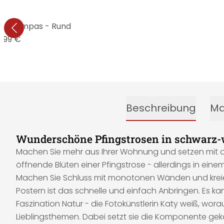
eb - Pampas - Rund
11,99 €
Beschreibung
Ma
Wunderschöne Pfingstrosen in schwarz-w
Machen Sie mehr aus Ihrer Wohnung und setzen mit di
öffnende Blüten einer Pfingstrose - allerdings in ei
Machen Sie Schluss mit monotonen Wänden und kreier
Postern ist das schnelle und einfach Anbringen. Es 
Faszination Natur - die Fotokünstlerin Katy weiß, wor
Lieblingsthemen. Dabei setzt sie die Komponente geko