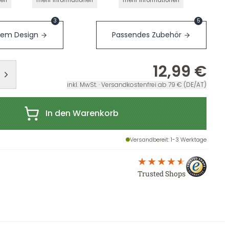
nen
mehr Informationen
mehr Informationen
3
5
sem Design
Passendes Zubehör
12,99 €
inkl. MwSt. · Versandkostenfrei ab 79 € (DE/AT)
In den Warenkorb
Versandbereit
: 1-3 Werktage
Trusted Shops