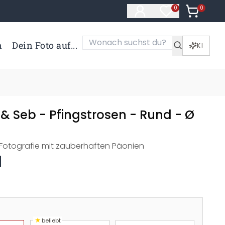
0
Artikel i
0
Artikel im Merk
n
Dein Foto auf...
KI
i & Seb - Pfingstrosen - Rund - Ø
Fotografie mit zauberhaften Päonien
★
beliebt