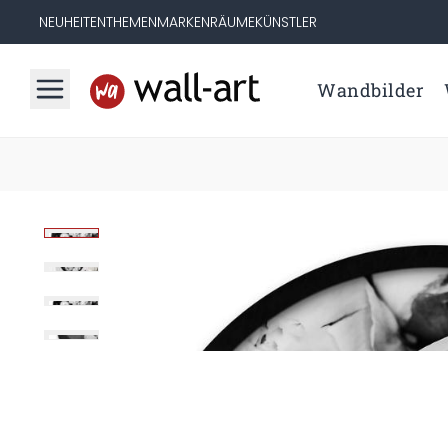
NEUHEITEN
THEMEN
MARKEN
RÄUME
KÜNSTLER
Wandbilder