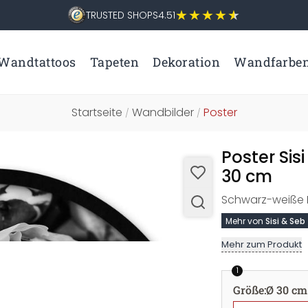
TRUSTED SHOPS
4.51
Wandtattoos
Tapeten
Dekoration
Wandfarbe
Startseite
Wandbilder
Poster
/
/
Poster Sis
30 cm
Schwarz-weiße 
Mehr von
Sisi & Seb
Mehr zum Produkt
1
Größe
:
Ø 30 cm