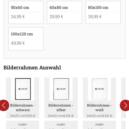
50x60 cm
60x80 cm
80x100 cm
24,99 €
29,99 €
39,99 €
100x120 cm
49,99 €
Bilderrahmen Auswahl
Bilderrahmen -
Bilderrahmen -
Bilderrahmen -
B
schwarz
silber
weiß
24x30 cm
11,89 €
24x30 cm
6,99 €
24x30 cm
9,99 €
24
mehr
mehr
mehr