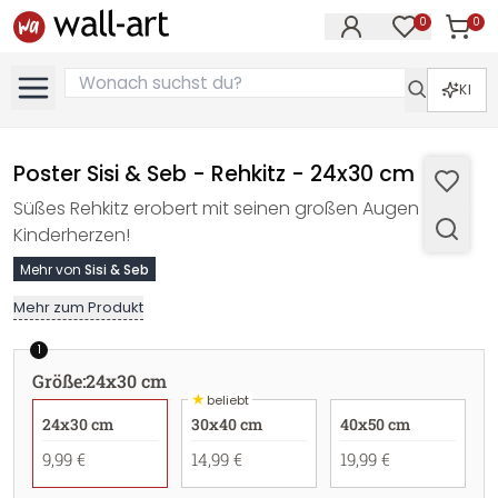
0
0
Artike
Artikel im M
KI
Poster Sisi & Seb - Rehkitz - 24x30 cm
Süßes Rehkitz erobert mit seinen großen Augen
Kinderherzen!
Mehr von
Sisi & Seb
Mehr zum Produkt
1
Größe
:
24x30 cm
★
beliebt
24x30 cm
30x40 cm
40x50 cm
9,99 €
14,99 €
19,99 €