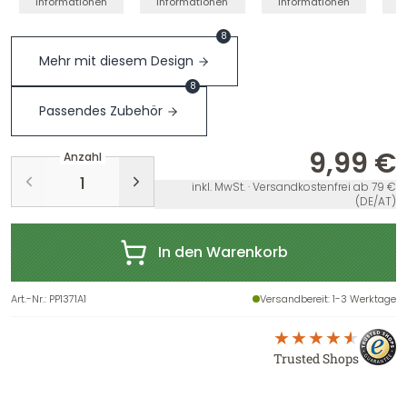
Informationen
Informationen
Informationen
I
8
Mehr mit diesem Design
8
Passendes Zubehör
9,99 €
Anzahl
inkl. MwSt. · Versandkostenfrei ab 79 €
(DE/AT)
In den Warenkorb
Art.-Nr.
:
PP1371A1
Versandbereit
: 1-3 Werktage
Trusted Shops