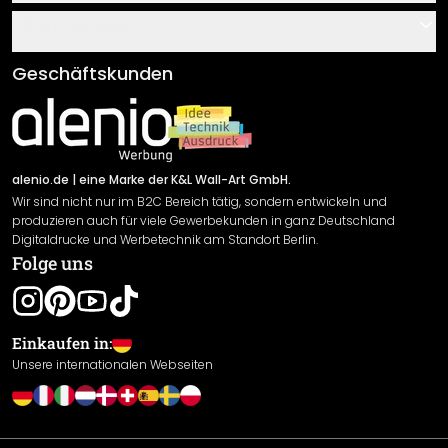
Über uns
Gutscheine
Informationen
Fragen & Antworten
Klebe- und Montageanleitungen
AGB
Geschäftskunden
Material Übersicht
Impressum
Newsletter An-/Abmeldung
Versand & Zahlung
Sendungsverfolgung
Rücksendung
alenio.de
| eine Marke der K&L Wall-Art GmbH.
Wir sind nicht nur im B2C Bereich tätig, sondern entwickeln und
Widerrufsrecht
produzieren auch für viele Gewerbekunden in ganz Deutschland
Datenschutzerklärung
Digitaldrucke und Werbetechnik am Standort Berlin.
Folge uns
Gewährleistung
Leistungserklärung / CE-Zeichen
Cookie Einstellungen
Einkaufen in:
Unsere internationalen Webseiten