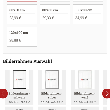
60x50 cm
80x60 cm
100x80 cm
23,99 €
29,99 €
34,99 €
120x100 cm
39,99 €
Bilderrahmen Auswahl
Bilderrahmen -
Bilderrahmen -
Bilderrahmen -
B
schwarz
silber
weiß
30x24 cm
11,89 €
30x24 cm
6,99 €
30x24 cm
9,99 €
30
mehr
mehr
mehr