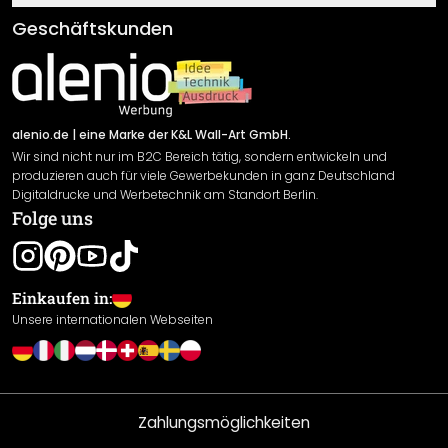
Klebe- und Montageanleitungen
AGB
Geschäftskunden
Material Übersicht
Impressum
Newsletter An-/Abmeldung
Versand & Zahlung
Sendungsverfolgung
Rücksendung
alenio.de
| eine Marke der K&L Wall-Art GmbH.
Wir sind nicht nur im B2C Bereich tätig, sondern entwickeln und
Widerrufsrecht
produzieren auch für viele Gewerbekunden in ganz Deutschland
Datenschutzerklärung
Digitaldrucke und Werbetechnik am Standort Berlin.
Folge uns
Gewährleistung
Leistungserklärung / CE-Zeichen
Cookie Einstellungen
Einkaufen in:
Unsere internationalen Webseiten
Zahlungsmöglichkeiten