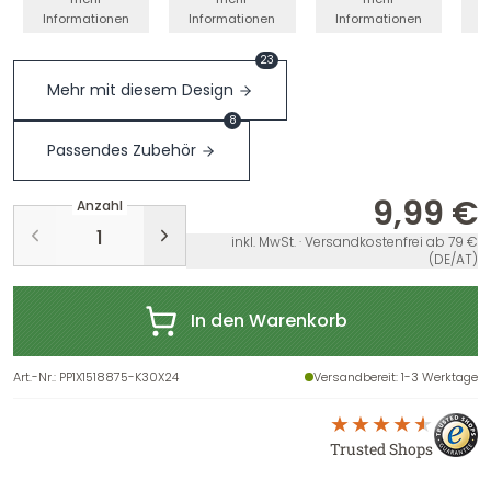
Informationen
Informationen
Informationen
I
23
Mehr mit diesem Design
8
Passendes Zubehör
9,99 €
Anzahl
inkl. MwSt. · Versandkostenfrei ab 79 €
(DE/AT)
In den Warenkorb
Art.-Nr.
:
PP1X1518875-K30X24
Versandbereit
: 1-3 Werktage
Trusted Shops