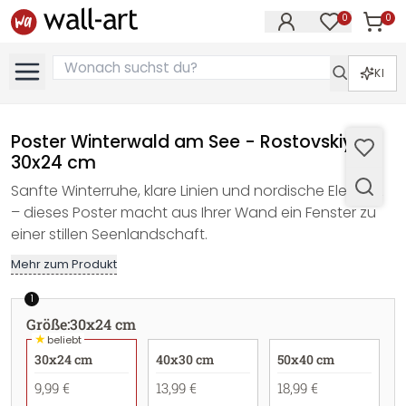
0
0
Artike
Artikel im M
KI
Poster Winterwald am See - Rostovskiy -
30x24 cm
Sanfte Winterruhe, klare Linien und nordische Eleganz
– dieses Poster macht aus Ihrer Wand ein Fenster zu
einer stillen Seenlandschaft.
Mehr zum Produkt
1
Größe
:
30x24 cm
★
beliebt
30x24 cm
40x30 cm
50x40 cm
9,99 €
13,99 €
18,99 €