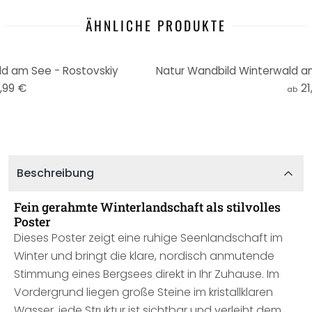
ÄHNLICHE PRODUKTE
ld am See - Rostovskiy
,99 €
21
ab
Beschreibung
Fein gerahmte Winterlandschaft als stilvolles
Poster
Dieses Poster zeigt eine ruhige Seenlandschaft im
Winter und bringt die klare, nordisch anmutende
Stimmung eines Bergsees direkt in Ihr Zuhause. Im
Vordergrund liegen große Steine im kristallklaren
Wasser, jede Struktur ist sichtbar und verleiht dem