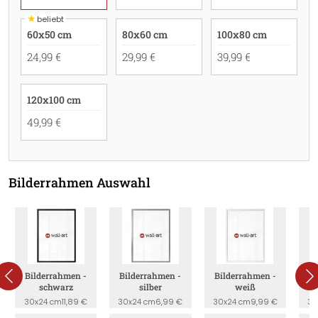
★
beliebt
60x50 cm
80x60 cm
100x80 cm
24,99 €
29,99 €
39,99 €
120x100 cm
49,99 €
Bilderrahmen Auswahl
Bilderrahmen -
Bilderrahmen -
Bilderrahmen -
B
schwarz
silber
weiß
30x24 cm
11,89 €
30x24 cm
6,99 €
30x24 cm
9,99 €
30