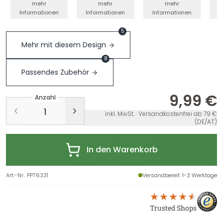
mehr
mehr
mehr
Informationen
Informationen
Informationen
I
5
Mehr mit diesem Design
8
Passendes Zubehör
9,99 €
Anzahl
inkl. MwSt. · Versandkostenfrei ab 79 €
(DE/AT)
In den Warenkorb
Art.-Nr.
:
PP76331
Versandbereit
: 1-3 Werktage
Trusted Shops