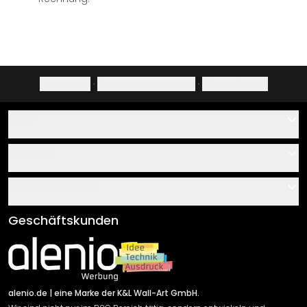
Impressum
·
Datenschutzerklärung
·
Widerrufsrecht
Hilfe
Kontakt
Service
Über uns
Gutscheine
Informationen
Fragen & Antworten
Klebe- und Montageanleitungen
AGB
Geschäftskunden
Material Übersicht
Impressum
Newsletter An-/Abmeldung
Versand & Zahlung
Sendungsverfolgung
Rücksendung
alenio.de
| eine Marke der K&L Wall-Art GmbH.