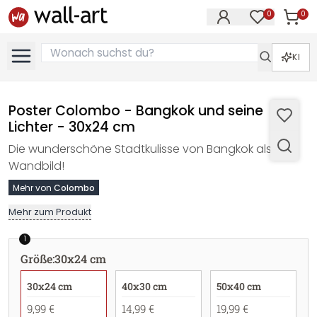
0
0
Artike
Artikel im M
KI
Poster Colombo - Bangkok und seine
Lichter - 30x24 cm
Die wunderschöne Stadtkulisse von Bangkok als
Wandbild!
Mehr von
Colombo
Mehr zum Produkt
1
Größe
:
30x24 cm
30x24 cm
40x30 cm
50x40 cm
9,99 €
14,99 €
19,99 €