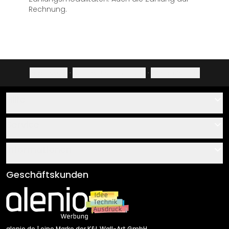
Rechnung.
Impressum
·
Datenschutzerklärung
·
Widerrufsrecht
Hilfe
Kontakt
Service
Über uns
Gutscheine
Informationen
Fragen & Antworten
Klebe- und Montageanleitungen
AGB
Geschäftskunden
Material Übersicht
Impressum
Newsletter An-/Abmeldung
Versand & Zahlung
Sendungsverfolgung
Rücksendung
alenio.de
| eine Marke der K&L Wall-Art GmbH.