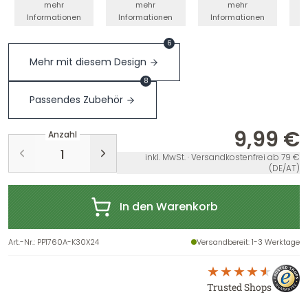
mehr
mehr
mehr
Informationen
Informationen
Informationen
I
6
Mehr mit diesem Design
8
Passendes Zubehör
9,99 €
Anzahl
inkl. MwSt. · Versandkostenfrei ab 79 €
(DE/AT)
In den Warenkorb
Art.-Nr.
:
PP1760A-K30X24
Versandbereit
: 1-3 Werktage
Trusted Shops