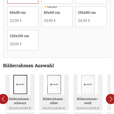
★
beliebt
60x50 cm
80x60 cm
100x80 cm
23,99 €
29,99 €
34,99 €
120x100 cm
39,99 €
Bilderrahmen Auswahl
Bilderrahmen -
Bilderrahmen -
Bilderrahmen -
B
schwarz
silber
weiß
30x24 cm
11,89 €
30x24 cm
6,99 €
30x24 cm
9,99 €
30