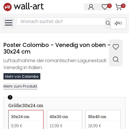
0
0
Artike
Artikel im M
KI
Poster Colombo - Venedig von oben -
30x24 cm
Luftaufnahme der romantischen Lagunestadt
Venedig in Italien.
Mehr von
Colombo
Mehr zum Produkt
1
Größe
:
30x24 cm
30x24 cm
40x30 cm
50x40 cm
9,99 €
13,99 €
18,99 €