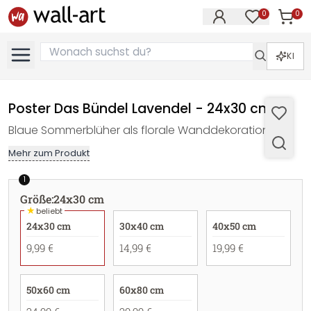
0
0
Artike
Artikel im M
KI
Poster Das Bündel Lavendel - 24x30 cm
Blaue Sommerblüher als florale Wanddekoration.
Mehr zum Produkt
1
Größe
:
24x30 cm
★
beliebt
24x30 cm
30x40 cm
40x50 cm
9,99 €
14,99 €
19,99 €
50x60 cm
60x80 cm