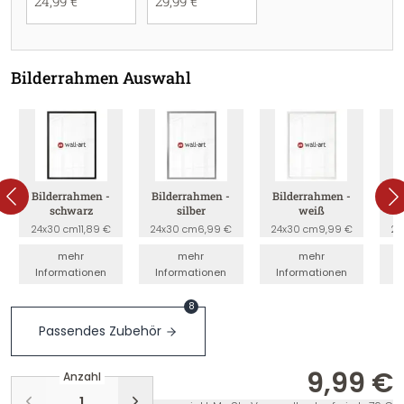
24,99 €
29,99 €
Bilderrahmen Auswahl
Bilderrahmen -
Bilderrahmen -
Bilderrahmen -
B
schwarz
silber
weiß
24x30 cm
11,89 €
24x30 cm
6,99 €
24x30 cm
9,99 €
24
mehr
mehr
mehr
Informationen
Informationen
Informationen
I
8
Passendes Zubehör
9,99 €
Anzahl