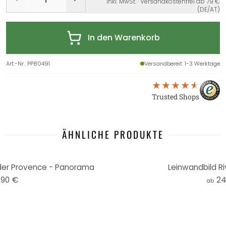
inkl. MwSt. · Versandkostenfrei ab 79 €
(DE/AT)
In den Warenkorb
Art.-Nr.
:
PP80491
Versandbereit
: 1-3 Werktage
Trusted Shops
ÄHNLICHE PRODUKTE
 der Provence - Panorama
Leinwandbild Ri
,90 €
24
ab