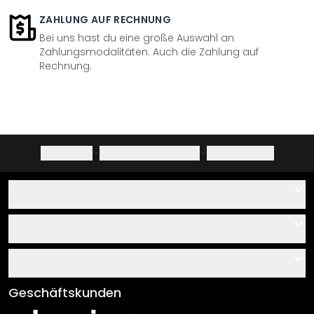
ZAHLUNG AUF RECHNUNG
Bei uns hast du eine große Auswahl an
Zahlungsmodalitäten. Auch die Zahlung auf
Rechnung.
Impressum
·
Datenschutzerklärung
·
Widerrufsrecht
Hilfe
Kontakt
Service
Über uns
Gutscheine
Informationen
Fragen & Antworten
Klebe- und Montageanleitungen
AGB
Geschäftskunden
Material Übersicht
Impressum