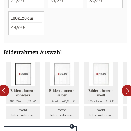
24,99 €
29,99 €
39,99 €
100x120 cm
49,99 €
Bilderrahmen Auswahl
Bilderrahmen -
Bilderrahmen -
Bilderrahmen -
B
schwarz
silber
weiß
30x24 cm
11,89 €
30x24 cm
6,99 €
30x24 cm
9,99 €
30
mehr
mehr
mehr
Informationen
Informationen
Informationen
I
6