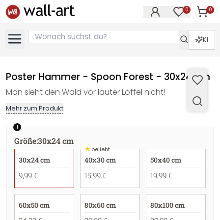
0
0
Artike
Artikel im M
KI
Poster Hammer - Spoon Forest - 30x24 cm
Man sieht den Wald vor lauter Löffel nicht!
Mehr zum Produkt
1
Größe
:
30x24 cm
★
beliebt
30x24 cm
40x30 cm
50x40 cm
9,99 €
15,99 €
19,99 €
60x50 cm
80x60 cm
80x100 cm