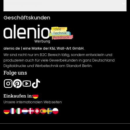
Gutscheine
Informationen
Fragen & Antworten
Klebe- und Montageanleitungen
AGB
Geschäftskunden
Material Übersicht
Impressum
Newsletter An-/Abmeldung
Versand & Zahlung
Sendungsverfolgung
Rücksendung
alenio.de
| eine Marke der K&L Wall-Art GmbH.
Wir sind nicht nur im B2C Bereich tätig, sondern entwickeln und
Widerrufsrecht
produzieren auch für viele Gewerbekunden in ganz Deutschland
Datenschutzerklärung
Digitaldrucke und Werbetechnik am Standort Berlin.
Folge uns
Gewährleistung
Leistungserklärung / CE-Zeichen
Cookie Einstellungen
Einkaufen in:
Unsere internationalen Webseiten