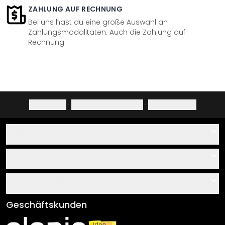
ZAHLUNG AUF RECHNUNG
Bei uns hast du eine große Auswahl an
Zahlungsmodalitäten. Auch die Zahlung auf
Rechnung.
Impressum
·
Datenschutzerklärung
·
Widerrufsrecht
Hilfe
Kontakt
Service
Über uns
Gutscheine
Informationen
Fragen & Antworten
Klebe- und Montageanleitungen
AGB
Geschäftskunden
Material Übersicht
Impressum