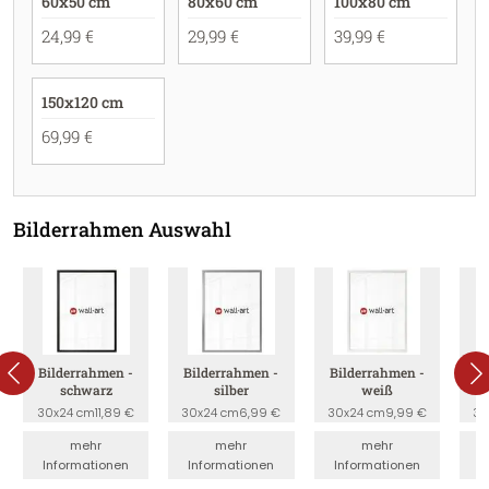
60x50 cm
80x60 cm
100x80 cm
24,99 €
29,99 €
39,99 €
150x120 cm
69,99 €
Bilderrahmen Auswahl
Bilderrahmen -
Bilderrahmen -
Bilderrahmen -
B
schwarz
silber
weiß
30x24 cm
11,89 €
30x24 cm
6,99 €
30x24 cm
9,99 €
30
mehr
mehr
mehr
Informationen
Informationen
Informationen
I