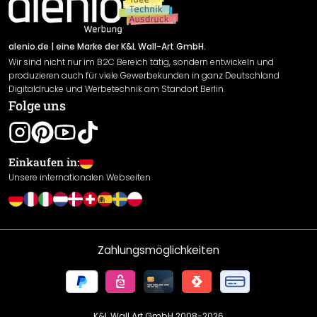
Newsletter An-/Abmeldung
Versand & Zahlung
Sendungsverfolgung
Rücksendung
alenio.de
| eine Marke der K&L Wall-Art GmbH.
Wir sind nicht nur im B2C Bereich tätig, sondern entwickeln und
Widerrufsrecht
produzieren auch für viele Gewerbekunden in ganz Deutschland
Datenschutzerklärung
Digitaldrucke und Werbetechnik am Standort Berlin.
Folge uns
Gewährleistung
Leistungserklärung / CE-Zeichen
Cookie Einstellungen
Einkaufen in:
Unsere internationalen Webseiten
Zahlungsmöglichkeiten
K&L Wall Art GmbH 2008-
2026