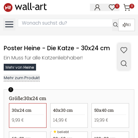
0
0
Artike
Artikel im M
KI
Poster Heine - Die Katze - 30x24 cm
Ein Muss für alle Katzenliebhaber!
Mehr von
Heine
Mehr zum Produkt
1
Größe
:
30x24 cm
30x24 cm
40x30 cm
50x40 cm
9,99 €
14,99 €
19,99 €
★
beliebt