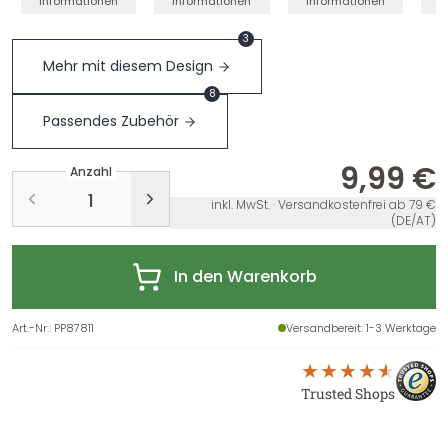
Informationen
Informationen
Informationen
I
3
Mehr mit diesem Design
8
Passendes Zubehör
9,99 €
Anzahl
inkl. MwSt. · Versandkostenfrei ab 79 €
(DE/AT)
In den Warenkorb
Art.-Nr.
:
PP87811
Versandbereit
: 1-3 Werktage
Trusted Shops