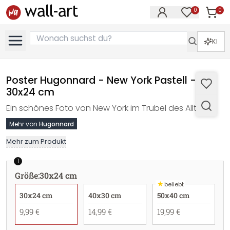
0
0
Artike
Artikel im M
KI
Poster Hugonnard - New York Pastell -
30x24 cm
Ein schönes Foto von New York im Trubel des Alltags.
Mehr von
Hugonnard
Mehr zum Produkt
1
Größe
:
30x24 cm
★
beliebt
30x24 cm
40x30 cm
50x40 cm
9,99 €
14,99 €
19,99 €