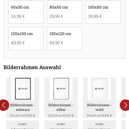
60x50 cm
80x60 cm
100x80 cm
24,99 €
29,99 €
39,99 €
120x100 cm
150x120 cm
49,99 €
69,99 €
Bilderrahmen Auswahl
Bilderrahmen -
Bilderrahmen -
Bilderrahmen -
B
schwarz
silber
weiß
30x24 cm
11,89 €
30x24 cm
6,99 €
30x24 cm
9,99 €
30
mehr
mehr
mehr