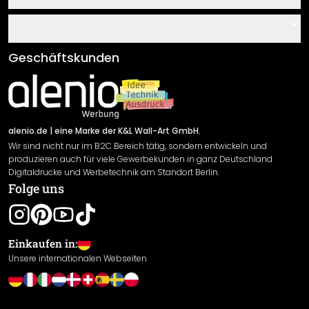
Über uns
Gutscheine
Informationen
Fragen & Antworten
Klebe- und Montageanleitungen
AGB
Geschäftskunden
Material Übersicht
Impressum
Newsletter An-/Abmeldung
Versand & Zahlung
Sendungsverfolgung
Rücksendung
alenio.de
| eine Marke der K&L Wall-Art GmbH.
Wir sind nicht nur im B2C Bereich tätig, sondern entwickeln und
Widerrufsrecht
produzieren auch für viele Gewerbekunden in ganz Deutschland
Datenschutzerklärung
Digitaldrucke und Werbetechnik am Standort Berlin.
Folge uns
Gewährleistung
Leistungserklärung / CE-Zeichen
Cookie Einstellungen
Einkaufen in:
Unsere internationalen Webseiten