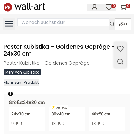
0
0
Artike
Artikel im M
KI
Poster Kubistika - Goldenes Gepräge -
24x30 cm
Poster Kubistika - Goldenes Gepräge
Mehr von
Kubistika
Mehr zum Produkt
1
Größe
:
24x30 cm
★
beliebt
24x30 cm
30x40 cm
40x50 cm
9,99 €
13,99 €
18,99 €