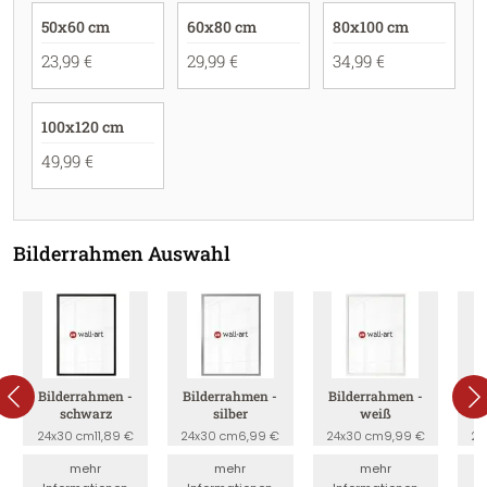
50x60 cm
60x80 cm
80x100 cm
23,99 €
29,99 €
34,99 €
100x120 cm
49,99 €
Bilderrahmen Auswahl
Bilderrahmen -
Bilderrahmen -
Bilderrahmen -
B
schwarz
silber
weiß
24x30 cm
11,89 €
24x30 cm
6,99 €
24x30 cm
9,99 €
24
mehr
mehr
mehr