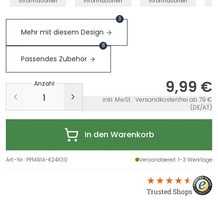
Informationen
Informationen
Informationen
I
3
Mehr mit diesem Design
8
Passendes Zubehör
9,99 €
Anzahl
inkl. MwSt. · Versandkostenfrei ab 79 €
(DE/AT)
In den Warenkorb
Art.-Nr.
:
PP1491A-K24X30
Versandbereit
: 1-3 Werktage
Trusted Shops