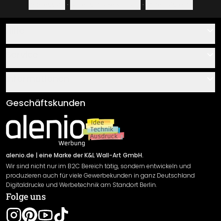
Impressum
·
Datenschutzerklärung
·
Widerrufsrecht
Hilfe
Kontakt
Service
Über uns
Gutscheine
Informationen
Fragen & Antworten
Klebe- und Montageanleitungen
AGB
Geschäftskunden
Material Übersicht
Impressum
Newsletter An-/Abmeldung
Versand & Zahlung
Sendungsverfolgung
Rücksendung
alenio.de
| eine Marke der K&L Wall-Art GmbH.
Wir sind nicht nur im B2C Bereich tätig, sondern entwickeln und
Widerrufsrecht
produzieren auch für viele Gewerbekunden in ganz Deutschland
Datenschutzerklärung
Digitaldrucke und Werbetechnik am Standort Berlin.
Folge uns
Gewährleistung
Leistungserklärung / CE-Zeichen