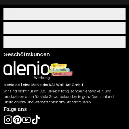
Hilfe
Kontakt
Service
Über uns
Gutscheine
Informationen
Fragen & Antworten
Klebe- und Montageanleitungen
AGB
Geschäftskunden
Material Übersicht
Impressum
Newsletter An-/Abmeldung
Versand & Zahlung
Sendungsverfolgung
Rücksendung
alenio.de
| eine Marke der K&L Wall-Art GmbH.
Wir sind nicht nur im B2C Bereich tätig, sondern entwickeln und
Widerrufsrecht
produzieren auch für viele Gewerbekunden in ganz Deutschland
Datenschutzerklärung
Digitaldrucke und Werbetechnik am Standort Berlin.
Folge uns
Gewährleistung
Leistungserklärung / CE-Zeichen