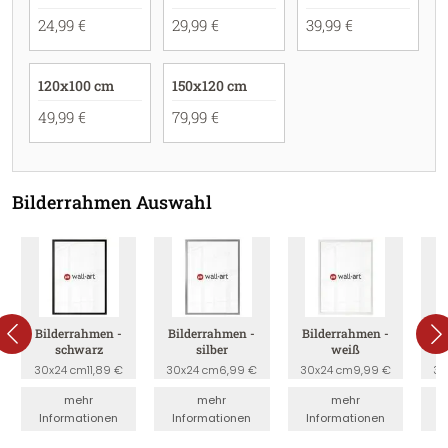
24,99 €
29,99 €
39,99 €
120x100 cm
150x120 cm
49,99 €
79,99 €
Bilderrahmen Auswahl
Bilderrahmen -
Bilderrahmen -
Bilderrahmen -
B
schwarz
silber
weiß
30x24 cm
11,89 €
30x24 cm
6,99 €
30x24 cm
9,99 €
30
mehr
mehr
mehr
Informationen
Informationen
Informationen
I