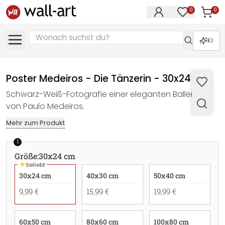
0
0
Artike
Artikel im M
KI
Poster Medeiros - Die Tänzerin - 30x24 cm
Schwarz-Weiß-Fotografie einer eleganten Ballerina
von Paulo Medeiros.
Mehr zum Produkt
1
Größe
:
30x24 cm
★
beliebt
30x24 cm
40x30 cm
50x40 cm
9,99 €
15,99 €
19,99 €
60x50 cm
80x60 cm
100x80 cm